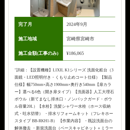
完了月
2024年9月
施工地域
宮崎県宮崎市
施工金額(工事のみ)
¥186,065
"詳細：【設置機種】LIXIL K1シリーズ 洗面化粧台（3
面鏡・LED照明付き・くもり止めコート仕様）【製品
仕様】幅750mm×高さ1900mm×奥行き540mm【扉カラ
ー】選べる6色（開き扉タイプ）【洗面器】人工大理石
ボウル（新てまなし排水口・ノンバックガード・ボウ
ル容量20L）【水栓】洗髪シャワー水栓（ホース収納
式・吐水切替） ・排水リフォームキット（フレキホー
スタイプ BB-RKH1-B） 【作業内容】 ・既設洗面台の
解体撤去 ・新規洗面台（ベースキャビネット＋ミラー