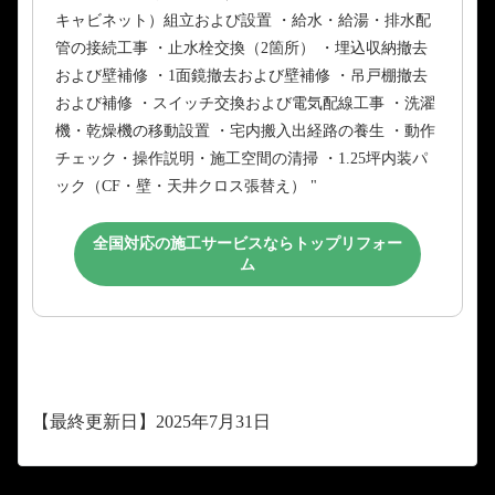
キャビネット）組立および設置 ・給水・給湯・排水配
管の接続工事 ・止水栓交換（2箇所） ・埋込収納撤去
および壁補修 ・1面鏡撤去および壁補修 ・吊戸棚撤去
および補修 ・スイッチ交換および電気配線工事 ・洗濯
機・乾燥機の移動設置 ・宅内搬入出経路の養生 ・動作
チェック・操作説明・施工空間の清掃 ・1.25坪内装パ
ック（CF・壁・天井クロス張替え） "
全国対応の施工サービスならトップリフォー
ム
【最終更新日】2025年7月31日