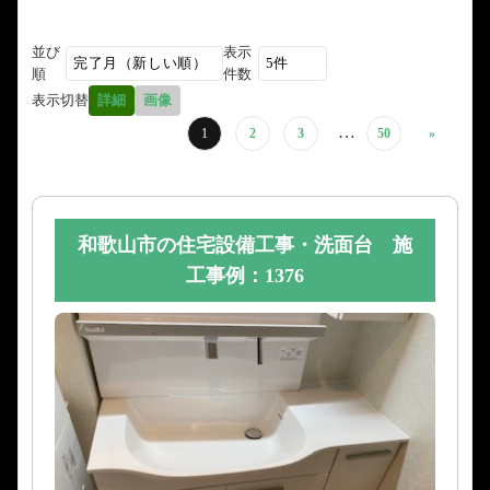
並び
表示
順
件数
表示切替
詳細
画像
…
1
2
3
50
»
和歌山市の住宅設備工事・洗面台 施
工事例：1376