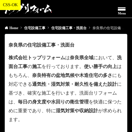
Menu
Home
住宅設備工事
住宅設備工事・洗面台
奈良県の住宅設備工事・洗面台
奈良県の住宅設備工事・洗面台
株式会社トップリフォーム
は
奈良県全域
において、
洗
面台工事
の
施工
を行っております。
使い勝手の向上
は
もちろん、
奈良特有の盆地気候や木造住宅の多さ
にも
対応できる
通気性・湿気対策・耐久性を備えた設計
に
基づき、確実な施工を行います。洗面台リフォーム
は、
毎日の身支度や水回りの衛生管理
を快適に保つた
めに重要であり、特に
湿気対策や収納設計
が求められ
ます。