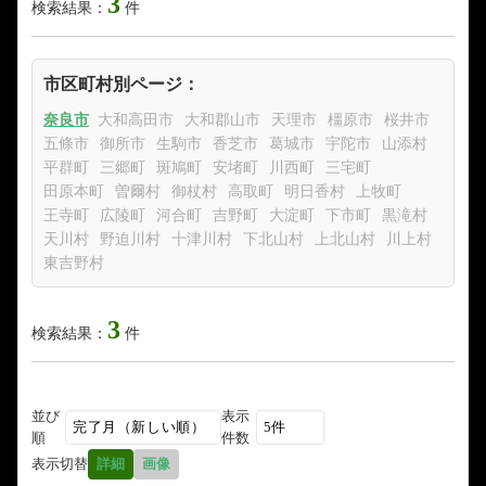
3
検索結果：
件
市区町村別ページ：
奈良市
大和高田市
大和郡山市
天理市
橿原市
桜井市
五條市
御所市
生駒市
香芝市
葛城市
宇陀市
山添村
平群町
三郷町
斑鳩町
安堵町
川西町
三宅町
田原本町
曽爾村
御杖村
高取町
明日香村
上牧町
王寺町
広陵町
河合町
吉野町
大淀町
下市町
黒滝村
天川村
野迫川村
十津川村
下北山村
上北山村
川上村
東吉野村
3
検索結果：
件
並び
表示
順
件数
表示切替
詳細
画像