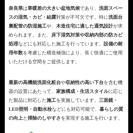
奈良県
は
寒暖差の大きい盆地気候
であり、
洗面スペー
スの湿気・カビ・結露
対策が不可欠です。特に
洗面台
裏配管の防湿施工
や、
木造住宅に適した通気設計
が求
められます。また、
床下湿気対策や収納内部の防カビ
処理
などにも対応した施工を行っています。
設備の耐
用年数
を考慮した構造補強により、長く快適にご使用
いただける空間をご提供します。
最新の高機能洗面化粧台
や
収納性の高い下台
を含む機
器の設置にあたって、
家族構成・生活スタイル
に応じ
た製品に対応した
施工
を実施しています。
三面鏡・
LED照明・自動水栓
などにも対応可能で、
暮らしの質
の向上
と
掃除のしやすさ
を実現する施工を行います。