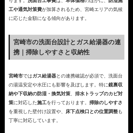
ります。
洗面台工事費
は、
本体価格
のほかに、
防湿施
工や通気対策費
が加算されるため、宮崎エリアの気候
に応じた金額になる傾向があります。
宮崎市の洗面台設計とガス給湯器の連
携｜掃除しやすさと収納性
宮崎市
では
ガス給湯器
との連携確認が必須で、洗面台
の湯温安定や水圧にも影響を及ぼします。特に
鏡裏収
納や下収納の防湿・換気対策
、
排水トラップのカビ対
策
に対応した
施工
を行っております。
掃除のしやすさ
を重視した壁付け設置や、
床下点検口との位置調整
も
丁寧に対応しています。