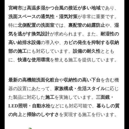
宮崎市
は
高温多湿かつ台風の接近が多い地域
であり、
洗面スペースの通気性・湿気対策
が非常に重要です。
特に
北側配置の洗面室
では、
裏配管の結露防止
や、
湿
気を逃がす換気設計
が求められます。また、
耐湿性の
高い給排水設備
の導入や、
カビの発生を抑制する収納
部の施工
にも対応しています。
設備の耐久性
ととも
に、
快適な使用環境
を整える施工を提供しています。
最新の高機能洗面化粧台
や
収納性の高い下台
を含む機
器の設置にあたって、
家族構成・生活スタイル
に応じ
た製品に対応した
施工
を実施しています。
三面鏡・
LED照明・自動水栓
などにも対応可能で、
暮らしの質
の向上
と
掃除のしやすさ
を実現する施工を行います。