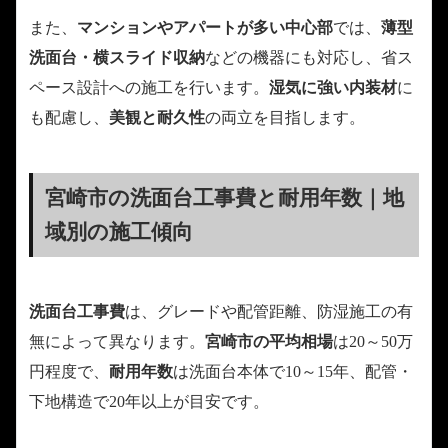
また、
マンションやアパートが多い中心部
では、
薄型
洗面台・横スライド収納
などの機器にも対応し、省ス
ペース設計への施工を行います。
湿気に強い内装材
に
も配慮し、
美観と耐久性
の両立を目指します。
宮崎市の洗面台工事費と耐用年数｜地
域別の施工傾向
洗面台工事費
は、グレードや配管距離、防湿施工の有
無によって異なります。
宮崎市の平均相場
は20～50万
円程度で、
耐用年数
は洗面台本体で10～15年、配管・
下地構造で20年以上が目安です。