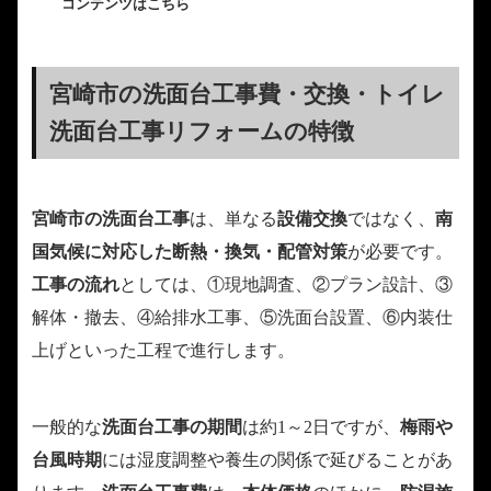
コンテンツはこちら
宮崎市の洗面台工事費・交換・トイレ
洗面台工事リフォームの特徴
宮崎市の洗面台工事
は、単なる
設備交換
ではなく、
南
国気候に対応した断熱・換気・配管対策
が必要です。
工事の流れ
としては、①現地調査、②プラン設計、③
解体・撤去、④給排水工事、⑤洗面台設置、⑥内装仕
上げといった工程で進行します。
一般的な
洗面台工事の期間
は約1～2日ですが、
梅雨や
台風時期
には湿度調整や養生の関係で延びることがあ