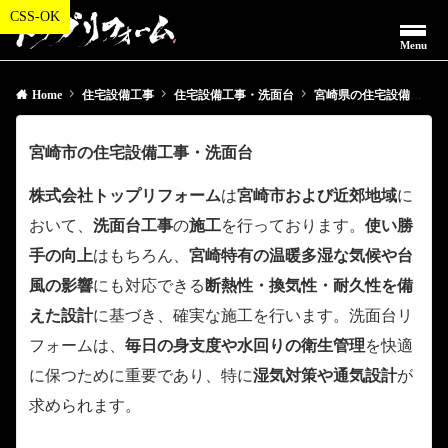
Menu
Home
住宅設備工事
住宅設備工事・洗面台
宮崎県の住宅設備工事・洗面台
宮崎市の住宅設備工事・洗面台
株式会社トップリフォーム
は
宮崎市および近郊地域
に
おいて、
洗面台工事
の
施工
を行っております。
使い勝
手の向上
はもちろん、
宮崎特有の温暖多湿な気候や台
風の影響
にも対応できる
断熱性・換気性・耐久性を備
えた設計
に基づき、確実な施工を行います。洗面台リ
フォームは、
毎日の身支度や水回りの衛生管理
を快適
に保つために重要であり、特に
湿気対策や通気設計
が
求められます。