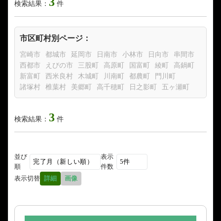
3
検索結果：
件
市区町村別ページ：
宮崎市
都城市
延岡市
日南市
小林市
日向市
串間市
西都市
えびの市
三股町
高原町
国富町
綾町
高鍋町
新富町
西米良村
木城町
川南町
都農町
門川町
諸塚村
椎葉村
美郷町
高千穂町
日之影町
五ヶ瀬町
3
検索結果：
件
並び
表示
順
件数
表示切替
詳細
画像