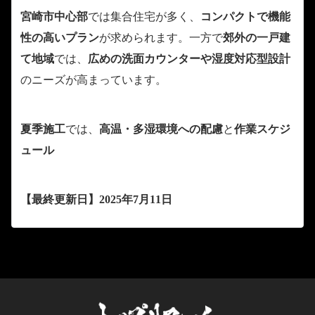
宮崎市中心部
では集合住宅が多く、
コンパクトで機能
性の高いプラン
が求められます。一方で
郊外の一戸建
て地域
では、
広めの洗面カウンターや湿度対応型設計
のニーズが高まっています。
夏季施工
では、
高温・多湿環境への配慮
と
作業スケジ
ュール
【最終更新日】2025年7月11日