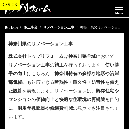
Menu
Home
施工事業
リノベーション工事
神奈川県のリノベーション工事
神奈川県のリノベーション工事
株式会社トップリフォーム
は
神奈川県全域
において、
リノベーション工事
の
施工
を行っております。
使い勝
手の向上
はもちろん、
神奈川特有の多様な地形や沿岸
部気候
にも対応できる
断熱性・耐久性・防音性を備え
た設計
を実現します。リノベーションは、
既存住宅や
マンション
の
価値向上
と
快適な住環境の再構築
を目的
に、
耐用年数延長
や
修繕費削減
の観点でも注目されて
います。