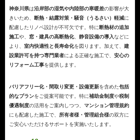
神奈川県
は
沿岸部の湿気や内陸部の寒暖差
の影響が大
きいため、
断熱・結露対策・騒音（うるさい）軽減
に
配慮したリノベ設計が不可欠です。特に
断熱材の追加
施工
や、
窓・建具の高断熱化
、
静音設備の導入
などに
より、
室内快適性と長寿命化
を図ります。加えて、
建
設業許可を持つ専門業者
による正確な施工で、
安心の
リフォーム工事
を提供します。
バリアフリー化・間取り変更・設備更新
を含めた
包括
的なプラン
をご提案可能です。特に
補助金制度
や
税制
優遇制度
の活用をご案内しつつ、
マンション管理規約
にも配慮した施工で、
所有者様・管理組合様
の双方に
ご安心いただけるサポートを実施いたします。