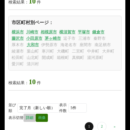
10
検索結果：
件
市区町村別ページ：
横浜市
川崎市
相模原市
横須賀市
平塚市
鎌倉市
藤沢市
小田原市
茅ヶ崎市
逗子市
三浦市
秦野市
厚木市
大和市
伊勢原市
海老名市
座間市
南足柄市
綾瀬市
葉山町
寒川町
大磯町
二宮町
中井町
大井町
松田町
山北町
開成町
箱根町
真鶴町
湯河原町
愛川町
清川村
10
検索結果：
件
並び
表示
順
件数
表示切替
詳細
画像
1
2
»