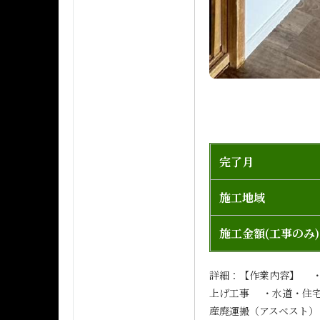
完了月
施工地域
施工金額(工事のみ)
詳細：【作業内容】 
上げ工事 ・水道・住
産廃運搬（アスベスト