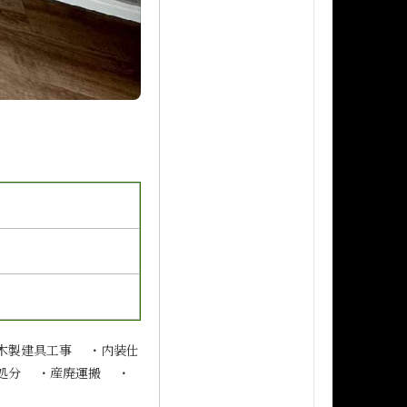
木製建具工事 ・内装仕
処分 ・産廃運搬 ・