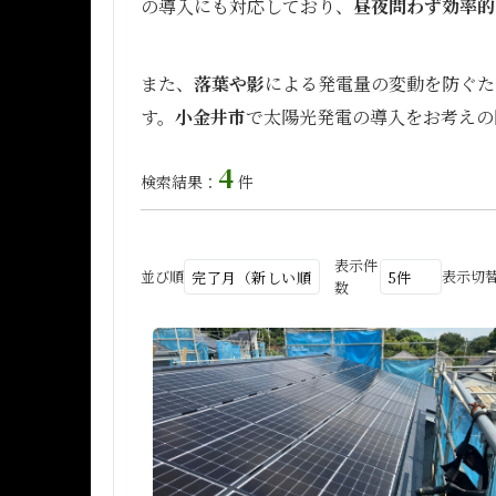
の導入にも対応しており、
昼夜問わず効率的
また、
落葉や影
による発電量の変動を防ぐた
す。
小金井市
で太陽光発電の導入をお考えの
4
検索結果：
件
表示件
並び順
表示切
数