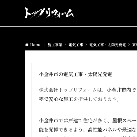
Home
施工事業
電気工事
電気工事・太陽光発電
東
小金井市の電気工事・太陽光発電
株式会社トップリフォームは、
小金井市内
で
率で安心な施工
を提供しております。
小金井市
では戸建て住宅が多く、
屋根スペー
能
を発揮できるよう、
高性能パネル
や最適な