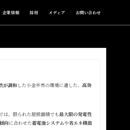
企業情報
採用
メディア
お問い合わせ
然が調和
した小金井市の環境に適した、
高効
では、限られた屋根面積でも
最大限の発電性
傾向
に合わせた
蓄電池システム
や
省エネ機器