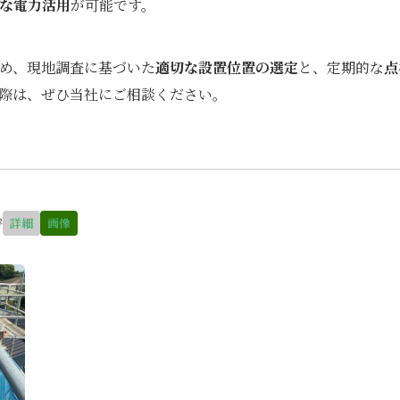
な電力活用
が可能です。
め、現地調査に基づいた
適切な設置位置の選定
と、定期的な
点
際は、ぜひ当社にご相談ください。
替
詳細
画像