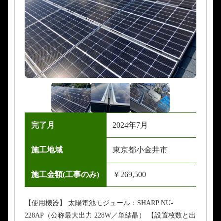
完了月
2024年7月
施工地域
東京都小金井市
施工金額(工事のみ)
￥269,500
【使用機器】 太陽電池モジュール：SHARP NU-
228AP（公称最大出力 228W／単結晶） 【設置枚数と出