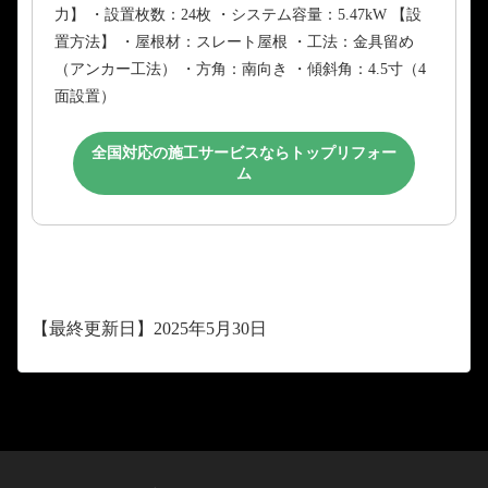
力】 ・設置枚数：24枚 ・システム容量：5.47kW 【設
置方法】 ・屋根材：スレート屋根 ・工法：金具留め
（アンカー工法） ・方角：南向き ・傾斜角：4.5寸（4
面設置）
全国対応の施工サービスならトップリフォー
ム
【最終更新日】2025年5月30日