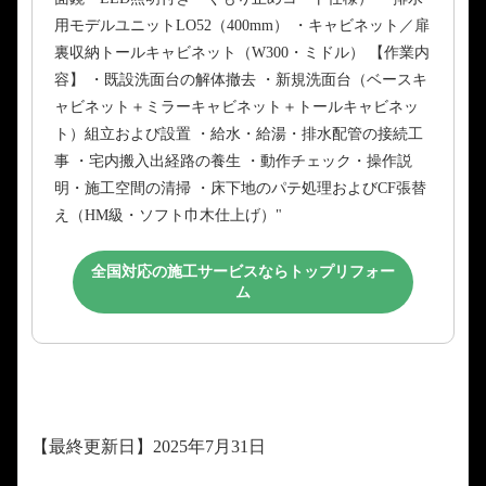
用モデルユニットLO52（400mm） ・キャビネット／扉
裏収納トールキャビネット（W300・ミドル） 【作業内
容】 ・既設洗面台の解体撤去 ・新規洗面台（ベースキ
ャビネット＋ミラーキャビネット＋トールキャビネッ
ト）組立および設置 ・給水・給湯・排水配管の接続工
事 ・宅内搬入出経路の養生 ・動作チェック・操作説
明・施工空間の清掃 ・床下地のパテ処理およびCF張替
え（HM級・ソフト巾木仕上げ）"
全国対応の施工サービスならトップリフォー
ム
【最終更新日】2025年7月31日