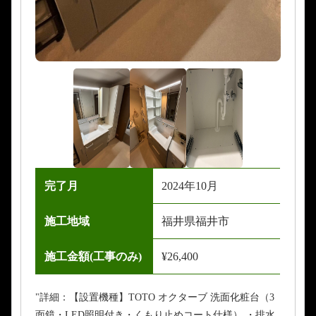
完了月
2024年10月
施工地域
福井県福井市
施工金額(工事のみ)
¥26,400
"詳細：【設置機種】TOTO オクターブ 洗面化粧台（3
面鏡・LED照明付き・くもり止めコート仕様） ・排水