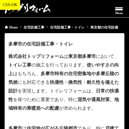
Menu
Home
住宅設備工事
住宅設備工事・トイレ
東京都の住宅設備工事・トイレ
多摩市の住宅設備工事・トイレ
株式会社トップリフォーム
は
東京都多摩市
において、
トイレ工事
の施工を行っております。
使いやすさの向
上
はもちろん、
多摩市特有の住宅密集地や多摩丘陵の
気候
にも対応できる
快適性・換気性・耐久性を備えた
設計
を実現します。トイレリフォームは、
日常の快適
性
を保つために重要であり、特に
湿気や通風対策、地
域特有の寒暖差への配慮
が求められます。
多摩市
は
住宅地が広がる丘陵都市
であり、特に
戸建て