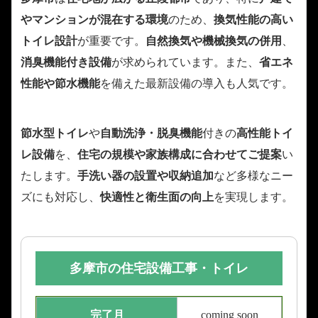
やマンションが混在する環境
のため、
換気性能の高い
トイレ設計
が重要です。
自然換気や機械換気の併用
、
消臭機能付き設備
が求められています。また、
省エネ
性能や節水機能
を備えた最新設備の導入も人気です。
節水型トイレ
や
自動洗浄・脱臭機能
付きの
高性能トイ
レ設備
を、
住宅の規模や家族構成に合わせてご提案
い
たします。
手洗い器の設置や収納追加
など多様なニー
ズにも対応し、
快適性と衛生面の向上
を実現します。
多摩市の住宅設備工事・トイレ
完了月
coming soon