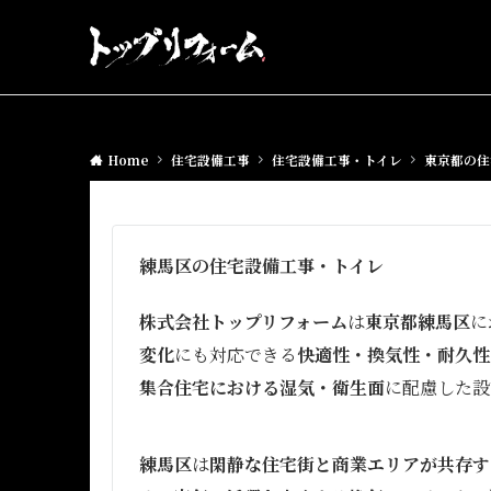
Home
住宅設備工事
住宅設備工事・トイレ
東京都の住
練馬区の住宅設備工事・トイレ
株式会社トップリフォーム
は
東京都練馬区
に
変化
にも対応できる
快適性・換気性・耐久性
集合住宅における湿気・衛生面
に配慮した設
練馬区
は
閑静な住宅街と商業エリアが共存す