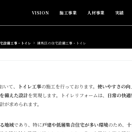
VISION
施工事業
人材事業
実績
宅設備工事・トイレ
練馬区の住宅設備工事・トイレ
おいて、
トイレ工事
の施工を行っております。
使いやすさの向
を備えた設計
を実現します。トイレリフォームは、
日常の快適
計が求められます。
る地域
であり、特に
戸建や低層集合住宅が多い環境
のため、
十