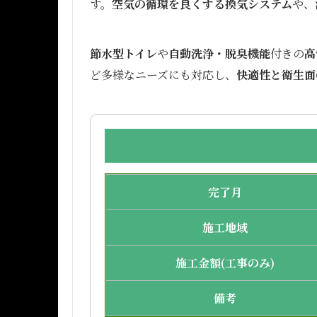
す。
空気の循環を良くする換気システム
や、
節水型トイレ
や
自動洗浄・脱臭機能
付きの
高
ど多様なニーズにも対応し、
快適性と衛生面
完了月
施工地域
施工金額(工事のみ)
備考