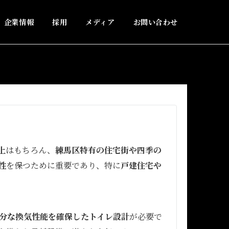
企業情報
採用
メディア
お問い合わせ
上
はもちろん、
練馬区特有の住宅街や四季の
性
を保つために重要であり、特に
戸建住宅や
分な換気性能を確保したトイレ設計
が必要で