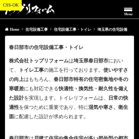
Menu
Home
住宅設備工事
住宅設備工事・トイレ
埼玉県の住宅設備工事・トイレ
春日部市の住宅設備工事・トイレ
株式会社トップリフォーム
は
埼玉県春日部市
におい
て、
トイレ工事
の施工を行っております。
使いやすさ
の向上
はもちろん、
春日部市特有の住宅密集地や冬の
寒暖差
にも対応できる
快適性・換気性・耐久性を備え
た設計
を実現します。トイレリフォームは、
日常の快
適性
を保つために重要であり、特に
湿気や寒さ、衛生
面
に配慮した設計が求められます。
春日部市
は
戸建て住宅や集合住宅が多い郊外型の都市