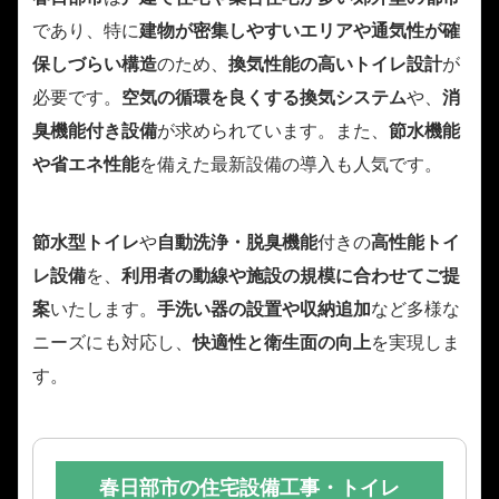
であり、特に
建物が密集しやすいエリアや通気性が確
保しづらい構造
のため、
換気性能の高いトイレ設計
が
必要です。
空気の循環を良くする換気システム
や、
消
臭機能付き設備
が求められています。また、
節水機能
や省エネ性能
を備えた最新設備の導入も人気です。
節水型トイレ
や
自動洗浄・脱臭機能
付きの
高性能トイ
レ設備
を、
利用者の動線や施設の規模に合わせてご提
案
いたします。
手洗い器の設置や収納追加
など多様な
ニーズにも対応し、
快適性と衛生面の向上
を実現しま
す。
春日部市の住宅設備工事・トイレ