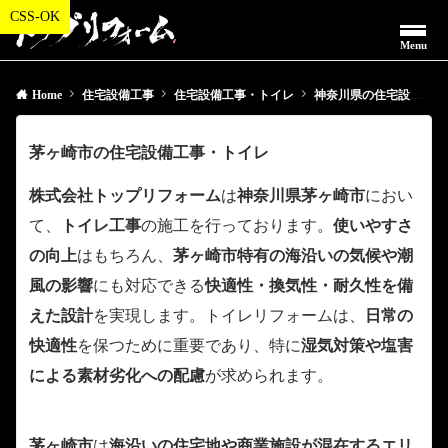
Menu
Home
住宅設備工事
住宅設備工事・トイレ
神奈川県の住宅設備工事・トイレ
茅ヶ崎市の住宅設備工事・トイレ
株式会社トップリフォーム
は
神奈川県茅ヶ崎市
におい
て、
トイレ工事
の施工を行っております。
使いやすさ
の向上
はもちろん、
茅ヶ崎市特有の海沿いの気候や潮
風の影響
にも対応できる
快適性・換気性・耐久性を備
えた設計
を実現します。トイレリフォームは、
日常の
快適性
を保つために重要であり、特に
湿気対策や塩害
による素材劣化への配慮
が求められます。
茅ヶ崎市
は
海沿いの住宅地や商業施設が混在するエリ