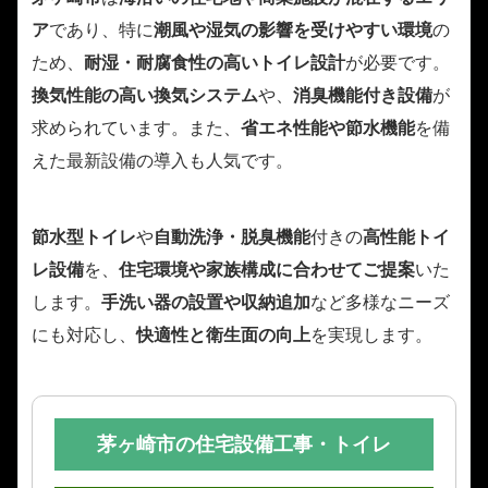
ア
であり、特に
潮風や湿気の影響を受けやすい環境
の
ため、
耐湿・耐腐食性の高いトイレ設計
が必要です。
換気性能の高い換気システム
や、
消臭機能付き設備
が
求められています。また、
省エネ性能や節水機能
を備
えた最新設備の導入も人気です。
節水型トイレ
や
自動洗浄・脱臭機能
付きの
高性能トイ
レ設備
を、
住宅環境や家族構成に合わせてご提案
いた
します。
手洗い器の設置や収納追加
など多様なニーズ
にも対応し、
快適性と衛生面の向上
を実現します。
茅ヶ崎市の住宅設備工事・トイレ