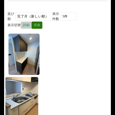
並び
表示
順
件数
表示切替
詳細
画像