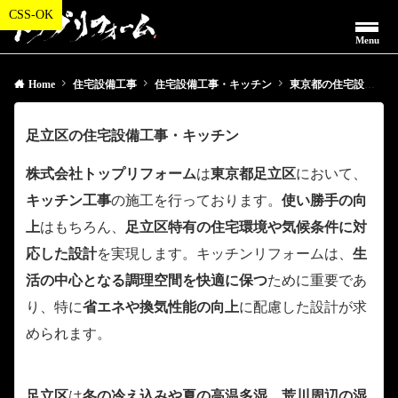
Menu
Home
住宅設備工事
住宅設備工事・キッチン
東京都の住宅設備工事・キッチン
足立区の住宅設備工事・キッチン
株式会社トップリフォーム
は
東京都足立区
において、
キッチン工事
の施工を行っております。
使い勝手の向
上
はもちろん、
足立区特有の住宅環境や気候条件に対
応した設計
を実現します。キッチンリフォームは、
生
活の中心となる調理空間を快適に保つ
ために重要であ
り、特に
省エネや換気性能の向上
に配慮した設計が求
められます。
足立区
は
冬の冷え込みや夏の高温多湿、荒川周辺の湿