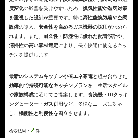
度変化
の影響を受けやすいため、
換気性能や湿気対策
を重視した設計
が重要です。特に
高性能換気扇や空調
設備
の導入、
安全性を高めるガス機器の採用
が求めら
れます。また、
耐久性・防湿性に優れた配管設計
や、
清掃性の高い素材選定
により、長く快適に使えるキッ
チンを提供します。
最新のシステムキッチン
や
省エネ家電
と組み合わせた
効率的で持続可能なキッチンプラン
を、
生活スタイル
や家族構成
に応じてご提案します。
食洗機・IHクッキ
ングヒーター・ガス併用
など、多様なニーズに対応
し、
機能性と利便性を両立
させます。
2
検索結果：
件