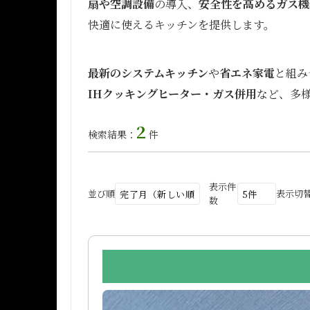
扇や空調設備
の導入、
安全性を高めるガス機
快適に使えるキッチンを提供します。
最新のシステムキッチン
や
省エネ家電
と組み
IHクッキングヒーター・ガス併用
など、多
2
検索結果：
件
表示件
並び順
表示切
数