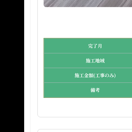
完了月
施工地域
施工金額(工事のみ)
備考