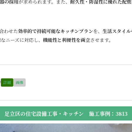
器の採用
が求められます。また、
耐久性・防湿性に優れた配管
合わせた
効率的で持続可能なキッチンプラン
を、
生活スタイル
様なニーズに対応し、
機能性と利便性を両立
させます。
替
詳細
画像
足立区の住宅設備工事・キッチン 施工事例：3813