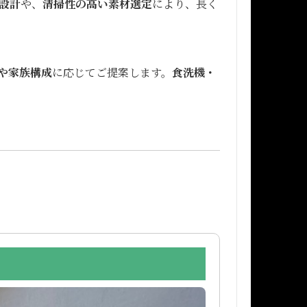
設計
や、
清掃性の高い素材選定
により、長く
や家族構成
に応じてご提案します。
食洗機・