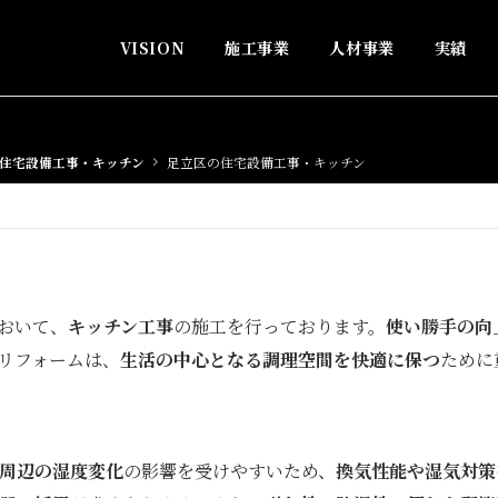
VISION
施工事業
人材事業
実績
住宅設備工事・キッチン
足立区の住宅設備工事・キッチン
おいて、
キッチン工事
の施工を行っております。
使い勝手の向
リフォームは、
生活の中心となる調理空間を快適に保つ
ために
周辺の湿度変化
の影響を受けやすいため、
換気性能や湿気対策