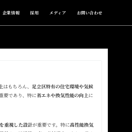
企業情報
採用
メディア
お問い合わせ
上
はもちろん、
足立区特有の住宅環境や気候
重要であり、特に
省エネや換気性能の向上
に
を重視した設計
が重要です。特に
高性能換気