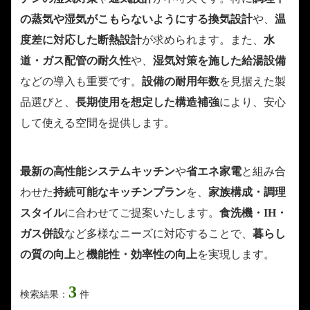
の蒸気や湿気がこもらないようにする換気設計
や、
温
度差に対応した断熱設計
が求められます。また、
水
道・ガス配管の耐久性
や、
湿気対策を施した給湯設備
などの導入も重要です。
設備の耐用年数
を見据えた製
品選びと、
長期使用を想定した構造補強
により、安心
して使える空間を提供します。
最新の高性能システムキッチン
や
省エネ家電
と組み合
わせた
持続可能なキッチンプラン
を、
家族構成・調理
スタイル
に合わせてご提案いたします。
食洗機・IH・
ガス併設
など多様なニーズに対応することで、
暮らし
の質の向上
と
機能性・効率性の向上
を実現します。
3
検索結果：
件