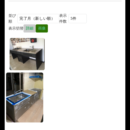
並び
表示
順
件数
表示切替
詳細
画像