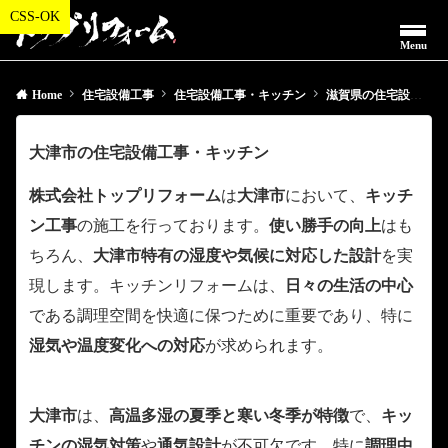
Menu
Home
住宅設備工事
住宅設備工事・キッチン
滋賀県の住宅設備工事・キッチン
大津市の住宅設備工事・キッチン
株式会社トップリフォーム
は
大津市
において、
キッチ
ン工事
の施工を行っております。
使い勝手の向上
はも
ちろん、
大津市特有の湿度や気候に対応した設計
を実
現します。キッチンリフォームは、
日々の生活の中心
である調理空間を快適に保つために重要であり、特に
湿気や温度変化への対応
が求められます。
大津市
は、
高温多湿の夏季と寒い冬季が特徴
で、
キッ
チンの湿気対策
や
通気設計
が不可欠です。特に
調理中