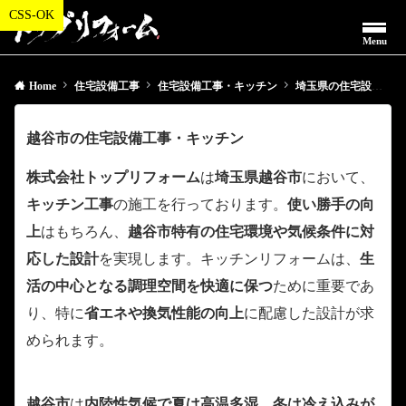
Menu
Home
住宅設備工事
住宅設備工事・キッチン
埼玉県の住宅設備工事・キッチン
越谷市の住宅設備工事・キッチン
株式会社トップリフォーム
は
埼玉県越谷市
において、
キッチン工事
の施工を行っております。
使い勝手の向
上
はもちろん、
越谷市特有の住宅環境や気候条件に対
応した設計
を実現します。キッチンリフォームは、
生
活の中心となる調理空間を快適に保つ
ために重要であ
り、特に
省エネや換気性能の向上
に配慮した設計が求
められます。
越谷市
は
内陸性気候で夏は高温多湿、冬は冷え込みが