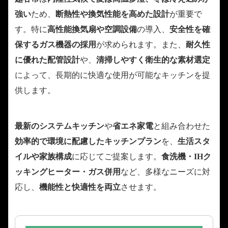
強い
ため、
断熱性や換気性能を高めた設計
が重要で
す。特に
高性能換気扇や空調設備
の導入、
安全性を確
保するガス機器の採用
が求められます。また、
耐久性
に優れた配管設計
や、
清掃しやすく衛生的な素材選定
によって、長期的に快適な使用が可能なキッチンを提
供します。
最新のシステムキッチン
や
省エネ家電
と組み合わせた
効率的で環境に配慮したキッチンプラン
を、
生活スタ
イルや家族構成
に応じてご提案します。
食洗機・IHク
ッキングヒーター・ガス併用
など、多様なニーズに対
応し、
機能性と快適性を両立
させます。