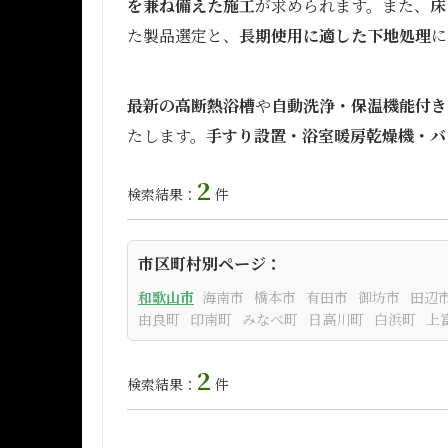
を兼ね備えた施工
が求められます。また、
床
た製品選定と、
長期使用に適した下地処理
に
最新の高断熱浴槽
や
自動洗浄・保温機能付き
たします。
手すり設置・浴室暖房乾燥機・バ
2
検索結果：
件
市区町村別ページ：
和歌山市
海南市
橋本市
有田市
御坊市
田辺
由良町
印南町
みなべ町
日高川町
白浜町
上
2
検索結果：
件