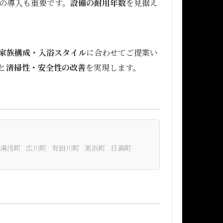
の導入も重要です。
設備の耐用年数
を見据え
家族構成・入浴スタイル
に合わせてご提案い
と
清掃性・安全性の改善
を実現します。
湯浅町
広川町
有田川町
美浜町
日高町