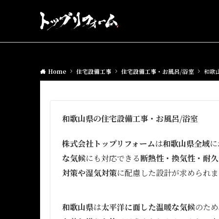
Home
住宅設備工事
住宅設備工事・お風呂/浴室
和歌
和歌山県の住宅設備工事・お風呂/浴室
株式会社トップリフォーム
は
和歌山県全域
に
な気候
にも対応できる
断熱性・換気性・耐久
対策や湿気対策
に配慮した設計が求められま
和歌山県
は
太平洋に面した温暖な気候
のため