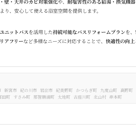
・壁・天井のカビ対策強化
や、
耐塩害性のある給湯・換気機器
より、安心して使える浴室空間を提供します。
ユニットバス
を活用した
持続可能なバスリフォームプラン
を、
リアフリー
など多様なニーズに対応することで、
快適性の向上
市
新宮市
紀の川市
岩出市
紀美野町
かつらぎ町
九度山町
高野町
富田町
すさみ町
那智勝浦町
太地町
古座川町
北山村
串本町