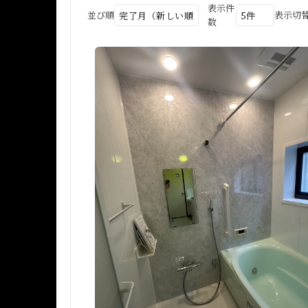
表示件
並び順
表示切
数