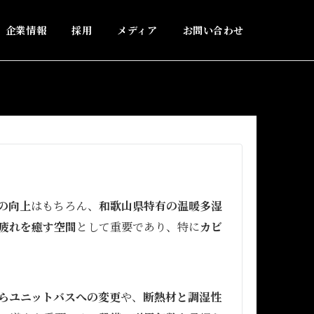
企業情報
採用
メディア
お問い合わせ
の向上
はもちろん、
和歌山県特有の温暖多湿
疲れを癒す空間
として重要であり、特に
カビ
らユニットバスへの変更
や、
断熱材と調湿性