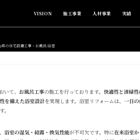
VISION
施工事業
人材事業
実績
山県の住宅設備工事・お風呂/浴室
おいて、
お風呂工事
の施工を行っております。
快適性と清掃性
性を備えた浴室設計
を実現します。浴室リフォームは、
一日の
す。
、
浴室の湿気・結露・換気性能
が不可欠です。特に
在来浴室か