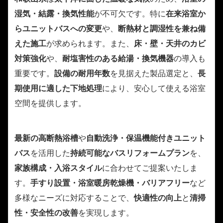
湿気・結露・換気性能
が不可欠です。特に
在来浴室か
らユニットバスへの変更
や、
断熱材と調湿性を兼ね備
えた施工
が求められます。また、
床・壁・天井のカビ
対策強化
や、
耐塩害性のある給湯・換気機器
の導入も
重要です。
設備の耐用年数
を見据えた製品選定と、
長
期使用に適した下地処理
により、安心して使える浴室
空間を提供します。
最新の高断熱浴槽
や
自動洗浄・保温機能付きユニット
バス
を活用した
持続可能なバスリフォームプラン
を、
家族構成・入浴スタイル
に合わせてご提案いたしま
す。
手すり設置・浴室暖房乾燥機・バリアフリー
など
多様なニーズに対応することで、
快適性の向上
と
清掃
性・安全性の改善
を実現します。