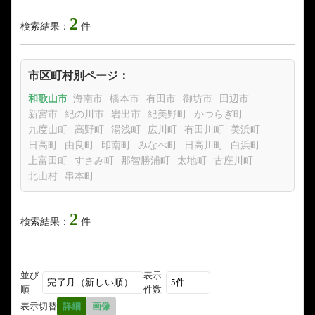
2
検索結果：
件
市区町村別ページ：
和歌山市
海南市
橋本市
有田市
御坊市
田辺市
新宮市
紀の川市
岩出市
紀美野町
かつらぎ町
九度山町
高野町
湯浅町
広川町
有田川町
美浜町
日高町
由良町
印南町
みなべ町
日高川町
白浜町
上富田町
すさみ町
那智勝浦町
太地町
古座川町
北山村
串本町
2
検索結果：
件
並び
表示
順
件数
表示切替
詳細
画像