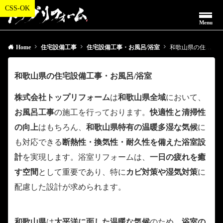
Menu
Home
住宅設備工事
住宅設備工事・お風呂/浴室
和歌山県の住宅設備工事・お風呂/浴室
和歌山県の住宅設備工事・お風呂/浴室
株式会社トップリフォーム
は
和歌山県全域
において、
お風呂工事
の施工を行っております。
快適性と清掃性
の向上
はもちろん、
和歌山県特有の温暖多湿な気候
に
も対応できる
断熱性・換気性・耐久性を備えた浴室設
計
を実現します。浴室リフォームは、
一日の疲れを癒
す空間
として重要であり、特に
カビ対策や湿気対策
に
配慮した設計が求められます。
和歌山県
は
太平洋に面した温暖な気候
のため、
浴室の