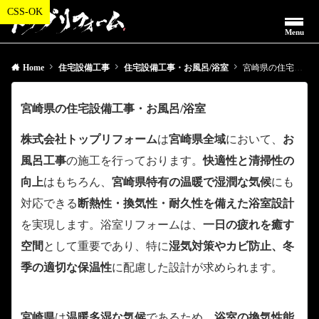
Menu
Home
住宅設備工事
住宅設備工事・お風呂/浴室
宮崎県の住宅設備工事・お風呂/浴室
宮崎県の住宅設備工事・お風呂/浴室
株式会社トップリフォーム
は
宮崎県全域
において、
お
風呂工事
の施工を行っております。
快適性と清掃性の
向上
はもちろん、
宮崎県特有の温暖で湿潤な気候
にも
対応できる
断熱性・換気性・耐久性を備えた浴室設計
を実現します。浴室リフォームは、
一日の疲れを癒す
空間
として重要であり、特に
湿気対策やカビ防止、冬
季の適切な保温性
に配慮した設計が求められます。
宮崎県
は
温暖多湿な気候
であるため、
浴室の換気性能