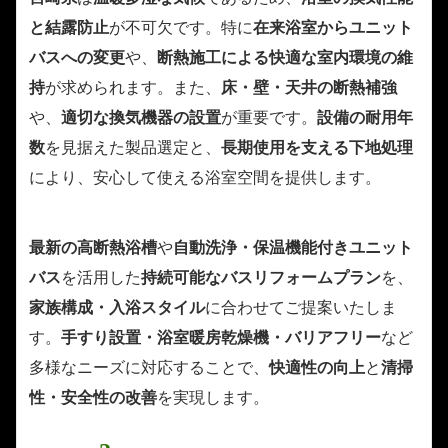
と結露防止
が不可欠です。特に
在来浴室からユニット
バスへの変更
や、
断熱施工による快適な室内環境の維
持
が求められます。また、
床・壁・天井の断熱補強
や、
適切な換気機器の設置
が重要です。
設備の耐用年
数
を見据えた製品選定と、
長期使用を支える下地処理
により、安心して使える浴室空間を提供します。
最新の高断熱浴槽
や
自動洗浄・保温機能付きユニット
バス
を活用した
持続可能なバスリフォームプラン
を、
家族構成・入浴スタイル
に合わせてご提案いたしま
す。
手すり設置・浴室暖房乾燥機・バリアフリー
など
多様なニーズに対応することで、
快適性の向上
と
清掃
性・安全性の改善
を実現します。