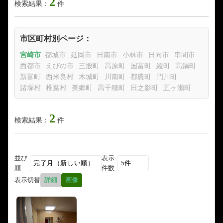
2
検索結果：
件
市区町村別ページ：
宮崎市
都城市
延岡市
日南市
小林市
日向市
串間市
西都市
えびの市
三股町
高原町
国富町
綾町
高鍋町
新富町
西米良村
木城町
川南町
都農町
門川町
諸塚村
椎葉村
美郷町
高千穂町
日之影町
五ヶ瀬町
2
検索結果：
件
並び
表示
順
件数
表示切替
詳細
画像