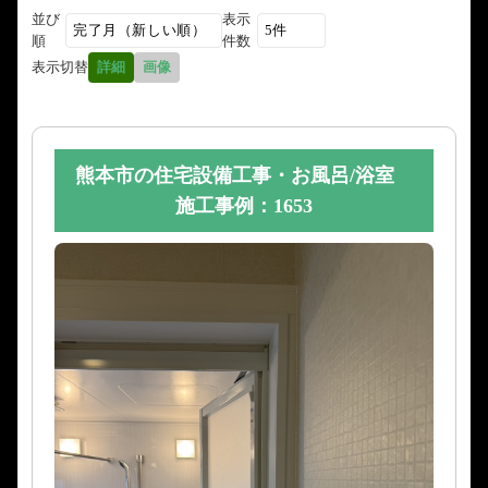
並び
表示
順
件数
表示切替
詳細
画像
熊本市の住宅設備工事・お風呂/浴室
施工事例：1653