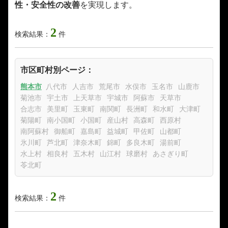
性・安全性の改善
を実現します。
2
検索結果：
件
市区町村別ページ：
熊本市
八代市
人吉市
荒尾市
水俣市
玉名市
山鹿市
菊池市
宇土市
上天草市
宇城市
阿蘇市
天草市
合志市
美里町
玉東町
南関町
長洲町
和水町
大津町
菊陽町
南小国町
小国町
産山村
高森町
西原村
南阿蘇村
御船町
嘉島町
益城町
甲佐町
山都町
氷川町
芦北町
津奈木町
錦町
多良木町
湯前町
水上村
相良村
五木村
山江村
球磨村
あさぎり町
苓北町
2
検索結果：
件