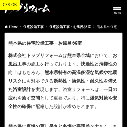
Menu
Home
住宅設備工事
住宅設備工事・お風呂/浴室
熊本県の住宅設備工事・お風呂/浴室
熊本県の住宅設備工事・お風呂/浴室
株式会社トップリフォーム
は
熊本県全域
において、
お
風呂工事
の施工を行っております。
快適性と清掃性の
向上
はもちろん、
熊本県特有の高温多湿な気候や地震
リスク
にも対応できる
断熱性・換気性・耐久性を備え
た浴室設計
を実現します。浴室リフォームは、
一日の
疲れを癒す空間
として重要であり、特に
湿気対策や安
全性の確保
に配慮した設計が求められます。
熊本県
は
夏場の蒸し暑さと冬場の寒暖差
が大きく、ま