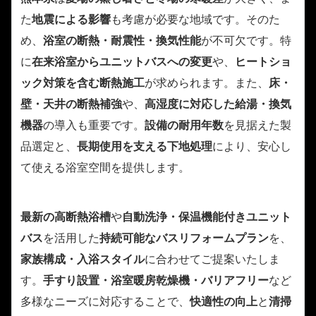
た
地震による影響
も考慮が必要な地域です。そのた
め、
浴室の断熱・耐震性・換気性能
が不可欠です。特
に
在来浴室からユニットバスへの変更
や、
ヒートショ
ック対策を含む断熱施工
が求められます。また、
床・
壁・天井の断熱補強
や、
高湿度に対応した給湯・換気
機器
の導入も重要です。
設備の耐用年数
を見据えた製
品選定と、
長期使用を支える下地処理
により、安心し
て使える浴室空間を提供します。
最新の高断熱浴槽
や
自動洗浄・保温機能付きユニット
バス
を活用した
持続可能なバスリフォームプラン
を、
家族構成・入浴スタイル
に合わせてご提案いたしま
す。
手すり設置・浴室暖房乾燥機・バリアフリー
など
多様なニーズに対応することで、
快適性の向上
と
清掃