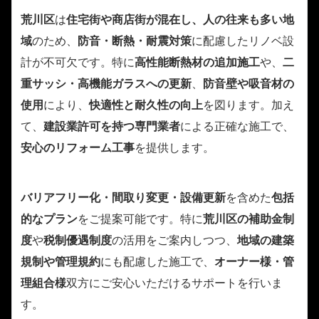
荒川区
は
住宅街や商店街が混在し、人の往来も多い地
域
のため、
防音・断熱・耐震対策
に配慮したリノベ設
計が不可欠です。特に
高性能断熱材の追加施工
や、
二
重サッシ・高機能ガラスへの更新
、
防音壁や吸音材の
使用
により、
快適性と耐久性の向上
を図ります。加え
て、
建設業許可を持つ専門業者
による正確な施工で、
安心のリフォーム工事
を提供します。
バリアフリー化・間取り変更・設備更新
を含めた
包括
的なプラン
をご提案可能です。特に
荒川区の補助金制
度
や
税制優遇制度
の活用をご案内しつつ、
地域の建築
規制や管理規約
にも配慮した施工で、
オーナー様・管
理組合様
双方にご安心いただけるサポートを行いま
す。