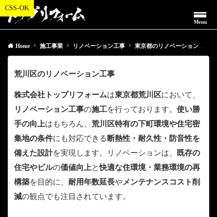
Menu
Home
施工事業
リノベーション工事
東京都のリノベーション工事
荒川区のリノベーション工事
株式会社トップリフォーム
は
東京都荒川区
において、
リノベーション工事
の
施工
を行っております。
使い勝
手の向上
はもちろん、
荒川区特有の下町環境や住宅密
集地の条件
にも対応できる
断熱性・耐久性・防音性を
備えた設計
を実現します。リノベーションは、
既存の
住宅やビル
の
価値向上
と
快適な住環境・業務環境の再
構築
を目的に、
耐用年数延長
や
メンテナンスコスト削
減
の観点でも注目されています。