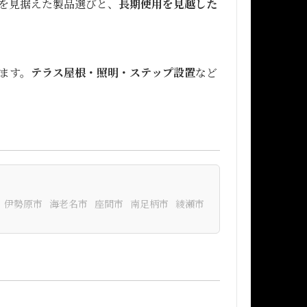
を見据えた製品選びと、
長期使用を見越した
ます。
テラス屋根・照明・ステップ設置
など
伊勢原市
海老名市
座間市
南足柄市
綾瀬市