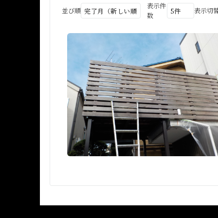
表示件
並び順
表示切
数