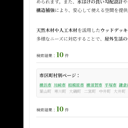
められます。また、
水はけの良い勾配設計
や
構造補強
により、安心して使える空間を提供
天然木材や人工木材
を活用した
ウッドデッキ
多様なニーズに対応することで、
屋外生活の
10
検索結果：
件
市区町村別ページ：
横浜市
川崎市
相模原市
横須賀市
平塚市
鎌倉
葉山町
寒川町
大磯町
二宮町
中井町
大井町
10
検索結果：
件