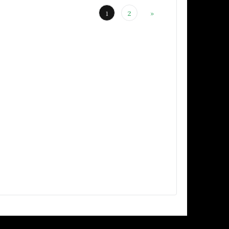
1
2
»