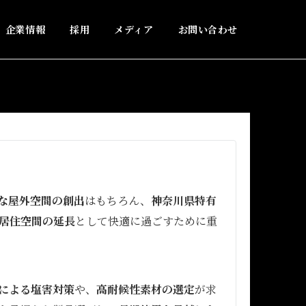
企業情報
採用
メディア
お問い合わせ
な屋外空間の創出
はもちろん、
神奈川県特有
居住空間の延長
として快適に過ごすために重
による塩害対策
や、
高耐候性素材の選定
が求