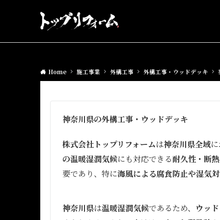
Home
施工事業
外構工事
外構工事・ウッドデッキ
神奈川県の外構工事・ウッドデッキ
株式会社トップリフォーム
は
神奈川県全域
に
の温暖湿潤気候
にも対応できる
耐久性・断熱
要であり、特に
海風による腐食防止や湿気対
神奈川県
は
温暖湿潤気候
であるため、
ウッド