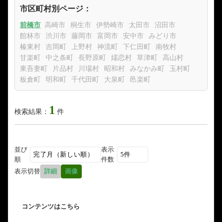
市区町村別ページ：
前橋市
高崎市
桐生市
伊勢崎市
太田市
沼田市
館林市
渋川市
藤岡市
富岡市
安中市
みどり市
榛東村
吉岡町
上野村
神流町
下仁田町
南牧村
甘楽町
中之条町
長野原町
嬬恋村
草津町
高山村
東吾妻町
片品村
川場村
昭和村
みなかみ町
玉村町
板倉町
明和町
千代田町
大泉町
邑楽町
1
検索結果：
件
並び
表示
順
件数
表示切替
詳細
画像
コンテンツはこちら