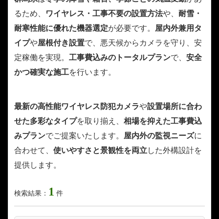
るため、
ワイヤレス・工事不要の設置方法
や、
耐雪・
耐寒性能に優れた機器選定
が必要です。
屋内外兼用タ
イプ
や
屋根付き設置
で、悪天候からカメラを守り、安
定稼働を実現。
工事費込みのトータルプラン
で、
安全
かつ確実な施工
を行います。
最新の高性能ワイヤレス防犯カメラ
や
設置場所に合わ
せた多彩なタイプ
を取り揃え、
相場を抑えた工事費込
みプラン
でご提案いたします。
屋内外の監視ニーズ
に
合わせて、
使いやすさと景観性を両立
した外構設計を
提供します。
1
検索結果：
件