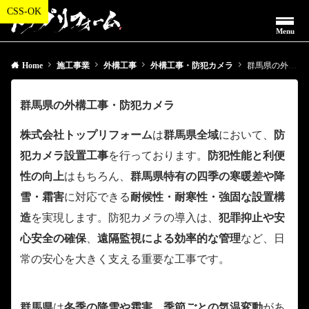
Menu
Home
施工事業
外構工事
外構工事・防犯カメラ
群馬県の外構工事・防犯カメラ
群馬県の外構工事・防犯カメラ
株式会社トップリフォーム
は
群馬県全域
において、
防
犯カメラ設置工事
を行っております。
防犯性能と利便
性の向上
はもちろん、
群馬県特有の四季の寒暖差や降
雪・霜害
に対応できる
耐候性・耐寒性・強固な設置構
造
を実現します。防犯カメラの導入は、
犯罪抑止や安
心安全の確保
、
遠隔監視による効率的な管理
など、日
常の安心を大きく支える重要な工事です。
群馬県
は
冬季の降雪や霜害、季節ごとの気温変動
があ