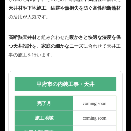
天井材や下地施工
、
結露や熱損失を防ぐ高性能断熱材
の活用が人気です。
高断熱天井材
と組み合わせた
暖かさと快適な湿度を保
つ天井設計
を、
家庭の細かなニーズ
に合わせて天井工
事の施工を行います。
甲府市の内装工事・天井
完了月
coming soon
施工地域
coming soon