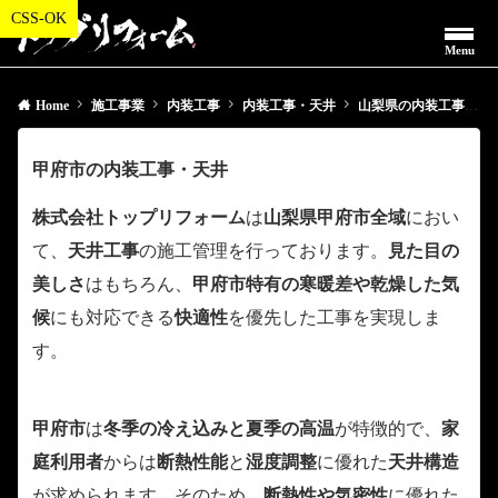
Menu
Home
施工事業
内装工事
内装工事・天井
山梨県の内装工事・天井
甲府市の内装工事・天井
株式会社トップリフォーム
は
山梨県甲府市全域
におい
て、
天井工事
の施工管理を行っております。
見た目の
美しさ
はもちろん、
甲府市特有の寒暖差や乾燥した気
候
にも対応できる
快適性
を優先した工事を実現しま
す。
甲府市
は
冬季の冷え込みと夏季の高温
が特徴的で、
家
庭利用者
からは
断熱性能
と
湿度調整
に優れた
天井構造
が求められます。そのため、
断熱性や気密性
に優れた