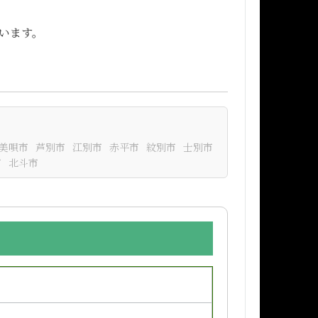
います。
美唄市
芦別市
江別市
赤平市
紋別市
士別市
市
北斗市