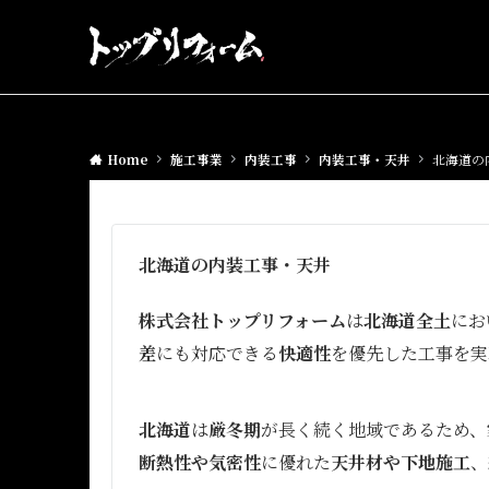
Home
施工事業
内装工事
内装工事・天井
北海道の
北海道の内装工事・天井
株式会社トップリフォーム
は
北海道全土
にお
差
にも対応できる
快適性
を優先した工事を実
北海道
は
厳冬期
が長く続く地域であるため、
断熱性や気密性
に優れた
天井材や下地施工
、