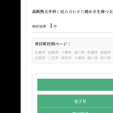
高断熱天井材
と組み合わせた
暖かさを保つ天
1
検索結果：
件
市区町村別ページ：
札幌市
函館市
小樽市
旭川市
室蘭市
釧路市
名寄市
三笠市
根室市
千歳市
滝川市
砂川市
完了月