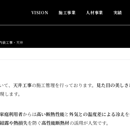
VISION
施工事業
人材事業
実績
内装工事・天井
いて、
天井工事
の施工管理を行っております。
見た目の美しさ
現します。
家庭利用者
からは
高い断熱性能
と
外気との温度差による冷え
を
結露や熱損失
を防ぐ
高性能断熱材
の活用が人気です。