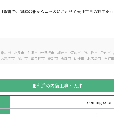
井設計
を、
家庭の細かなニーズ
に合わせて天井工事の施工を行
帯広市
北見市
夕張市
岩見沢市
網走市
留萌市
苫小牧市
稚内市
歌志内市
深川市
富良野市
登別市
恵庭市
伊達市
北広島市
石狩
北海道の内装工事・天井
coming soon