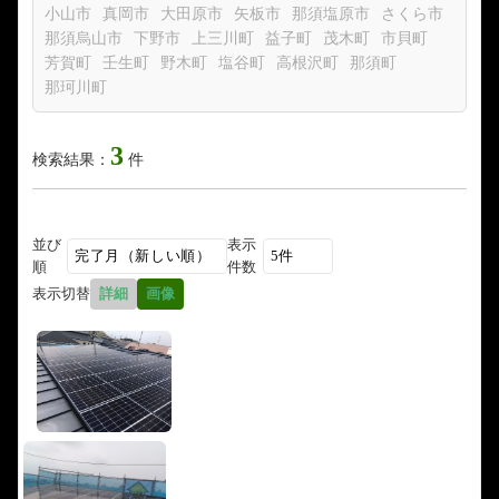
小山市
真岡市
大田原市
矢板市
那須塩原市
さくら市
那須烏山市
下野市
上三川町
益子町
茂木町
市貝町
芳賀町
壬生町
野木町
塩谷町
高根沢町
那須町
那珂川町
3
検索結果：
件
並び
表示
順
件数
表示切替
詳細
画像