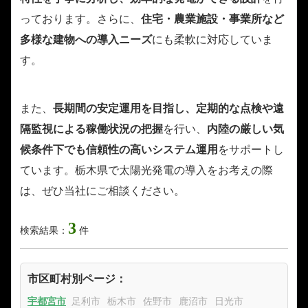
っております。さらに、
住宅・農業施設・事業所など
多様な建物への導入ニーズ
にも柔軟に対応していま
す。
また、
長期間の安定運用を目指し、定期的な点検や遠
隔監視による稼働状況の把握
を行い、
内陸の厳しい気
候条件下でも信頼性の高いシステム運用
をサポートし
ています。栃木県で太陽光発電の導入をお考えの際
は、ぜひ当社にご相談ください。
3
検索結果：
件
市区町村別ページ：
宇都宮市
足利市
栃木市
佐野市
鹿沼市
日光市