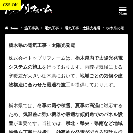
Menu
Home
施工事業
電気工事
電気工事・太陽光発電
栃木県の電気工事・太陽光発電
栃木県の電気工事・太陽光発電
株式会社トップリフォームは、
栃木県内で太陽光発電
システムの施工
を行っております。内陸型気候による
寒暖差が大きい栃木県において、
地域ごとの気候や建
物構造に合わせた最適な施工
を提供しております。
栃木県では、
冬季の霜や積雪、夏季の高温
に対応する
ため、
気温差に強い機器や最適な傾斜角でのパネル設
置
が重要です。当社では、
県北・県央・県南など地域
特性を丁寧に分析し、効率的な発電ができる設計
を行