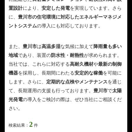
置設計
により、
安定した発電
を実現しています。さら
に、
豊川市の住宅環境に対応した
エネルギーマネジメ
ントシステム
の導入にも対応しております。
また、
豊川市
は
高温多湿
な気候に加えて
降雨量も多い
地域
であり、装置の
防水性・耐熱性
が求められます。
当社では、これらに対応する
高耐久機材
や
最新の制御
機器
を採用し、長期間にわたる
安定的な稼働
を可能に
します。さらに、
定期的な点検やメンテナンス
を通じ
て、長期運用の支援も行っております。
豊川市
で
太陽
光発電
の導入をご検討の際は、ぜひ当社にご相談くだ
さい。
2
検索結果：
件