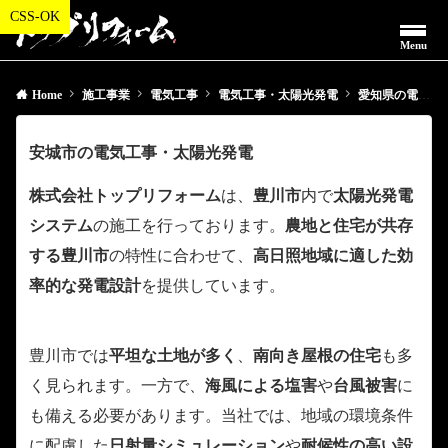
Menu
Home
施工事業
電気工事
電気工事・太陽光発電
愛知県の電気工事・太陽光発電
安城市の電気工事・太陽光発電
株式会社トップリフォーム
は、
豊川市
内で
太陽光発電
システム
の施工を行っております。
農地と住宅が共存
する豊川市
の特性に合わせて、
高日照地域に適した効
率的な発電設計
を提供しています。
豊川市では
平坦な土地が多く
、
南向き屋根の住宅
も多
く見られます。一方で、
海風による塩害
や
台風被害
に
も備える必要があります。当社では、地域の環境条件
に配慮した
日射量シミュレーション
や
耐候性の高い設