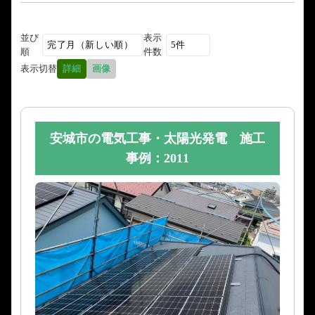
並び
表示
順
件数
表示切替
詳細
画像
安城市の電気工事・太陽光発電 施工
事例：2011