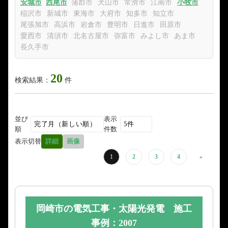
安城市
西尾市
蒲郡市
犬山市
常滑市
江南市
小牧市
稲沢市
新城市
東海市
大府市
知多市
知立市
尾張旭市
高浜市
岩倉市
豊明市
日進市
田原市
愛西市
清須市
北名古屋市
弥富市
みよし市
あま市
長久手市
20
検索結果：
件
並び
表示
順
件数
表示切替
詳細
画像
1
2
3
4
»
岡崎市の電気工事・太陽光発電 施工
事例：2007