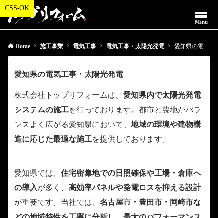
Menu
Home
施工事業
電気工事
電気工事・太陽光発電
愛知県の電気工事・太陽光発電
愛知県の電気工事・太陽光発電
株式会社トップリフォームは、
愛知県内で太陽光発電
システムの施工
を行っております。都市と農地がバラ
ンスよく広がる愛知県において、
地域の環境や建物構
造に応じた最適な施工
を提供しております。
愛知県では、
住宅密集地での日照確保や工場・倉庫へ
の導入
が多く、
高効率パネルや発電ロスを抑える設計
が重要です。当社では、
名古屋市・豊田市・岡崎市な
どの地域特性を丁寧に分析し、最大のパフォーマンス