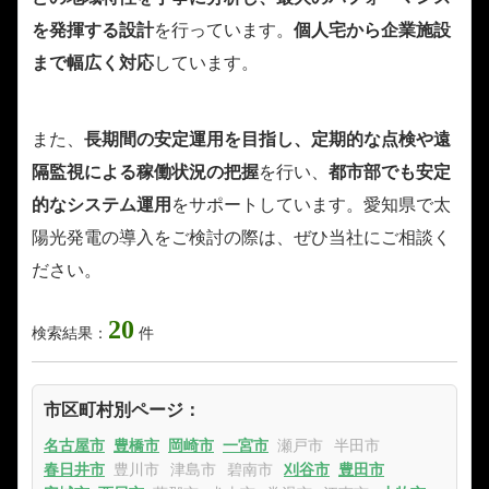
を発揮する設計
を行っています。
個人宅から企業施設
まで幅広く対応
しています。
また、
長期間の安定運用を目指し、定期的な点検や遠
隔監視による稼働状況の把握
を行い、
都市部でも安定
的なシステム運用
をサポートしています。愛知県で太
陽光発電の導入をご検討の際は、ぜひ当社にご相談く
ださい。
20
検索結果：
件
市区町村別ページ：
名古屋市
豊橋市
岡崎市
一宮市
瀬戸市
半田市
春日井市
豊川市
津島市
碧南市
刈谷市
豊田市