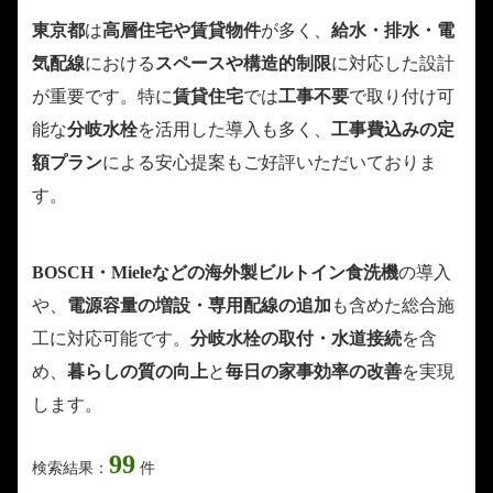
東京都
は
高層住宅や賃貸物件
が多く、
給水・排水・電
気配線
における
スペースや構造的制限
に対応した設計
が重要です。特に
賃貸住宅
では
工事不要
で取り付け可
能な
分岐水栓
を活用した導入も多く、
工事費込みの定
額プラン
による安心提案もご好評いただいておりま
す。
BOSCH・Mieleなどの海外製ビルトイン食洗機
の導入
や、
電源容量の増設・専用配線の追加
も含めた総合施
工に対応可能です。
分岐水栓の取付・水道接続
を含
め、
暮らしの質の向上
と
毎日の家事効率の改善
を実現
します。
99
検索結果：
件