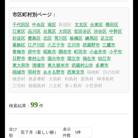
市区町村別ページ：
千代田区
中央区
港区
新宿区
文京区
台東区
墨田区
江東区
品川区
目黒区
大田区
世田谷区
渋谷区
中野区
杉並区
豊島区
北区
荒川区
板橋区
練馬区
足立区
葛飾区
江戸川区
八王子市
立川市
武蔵野市
三鷹市
青梅市
府中市
昭島市
調布市
町田市
小金井市
小平市
日野市
東村山市
国分寺市
国立市
福生市
狛江市
東大和市
清瀬市
東久留米市
武蔵村山市
多摩市
稲城市
羽村市
あきる野市
西東京市
瑞穂町
日の出町
檜原村
奥多摩町
大島町
利島村
新島村
神津島村
三宅村
御蔵島村
八丈町
青ヶ島村
小笠原村
99
検索結果：
件
並び
表示
順
件数