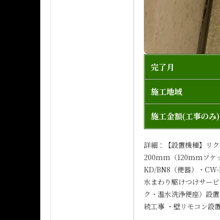
完了月
施工地域
施工金額(工事のみ)
詳細：【設置機種】リク
200mm（120mmソケッ
KD/BN8（便器）・CW
水まわり駆けつけサービ
ク・温水洗浄便座）設置
続工事 ・壁リモコン設