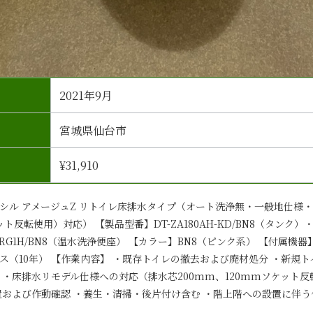
2021年9月
宮城県仙台市
¥31,910
シル アメージュZ リトイレ床排水タイプ（オート洗浄無・一般地仕様
ト反転使用）対応） 【製品型番】DT-ZA180AH-KD/BN8（タンク）・BC
-RG1H/BN8（温水洗浄便座） 【カラー】BN8（ピンク系） 【付属機器
ス（10年） 【作業内容】 ・既存トイレの撤去および廃材処分 ・新規
 ・床排水リモデル仕様への対応（排水芯200mm、120mmソケット反
置および作動確認 ・養生・清掃・後片付け含む ・階上階への設置に伴