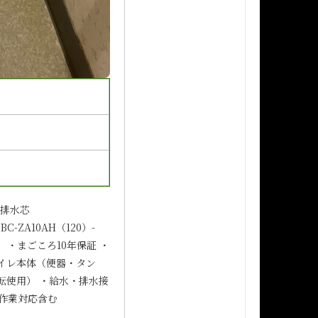
・排水芯
-ZA10AH（120）-
】 ・まごころ10年保証 ・
トイレ本体（便器・タン
転使用） ・給水・排水接
う作業対応含む