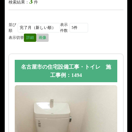
3
検索結果：
件
並び
表示
順
件数
表示切替
詳細
画像
名古屋市の住宅設備工事・トイレ 施
工事例：1494