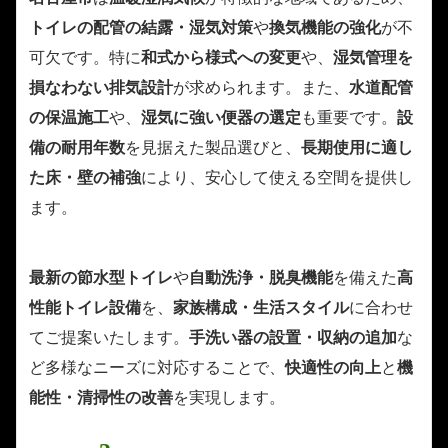
トイレの配管の結露・湿気対策
や
換気機能の強化
が不
可欠です。特に
和式から様式への変更
や、
湿気管理を
損なわない排気設計
が求められます。また、
水道配管
の保温施工
や、
湿気に強い便器の選定
も重要です。
設
備の耐用年数
を見据えた製品選びと、
長期使用に適し
た床・壁の補強
により、安心して使える空間を提供し
ます。
最新の節水型トイレ
や
自動洗浄・脱臭機能
を備えた
高
性能トイレ設備
を、
家族構成・生活スタイル
に合わせ
てご提案いたします。
手洗い器の設置・収納の追加
な
ど多様なニーズに対応することで、
快適性の向上
と
機
能性・清掃性の改善
を実現します。