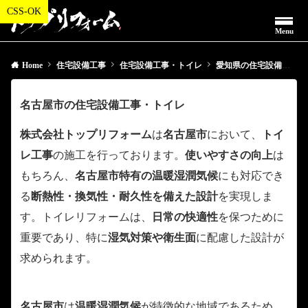
Menu
Home
住宅設備工事
住宅設備工事・トイレ
愛知県の住宅設備工事・トイレ
名古屋市の住宅設備工事・トイレ
株式会社トップリフォーム
は
名古屋市
において、
トイ
レ工事
の施工を行っております。
使いやすさの向上
は
もちろん、
名古屋市特有の温暖湿潤気候
にも対応でき
る
断熱性・換気性・耐久性を備えた設計
を実現しま
す。トイレリフォームは、
日常の快適性
を保つために
重要であり、特に
湿気対策や衛生面
に配慮した設計が
求められます。
名古屋市
は
温暖湿潤気候
が特徴的な地域であるため、