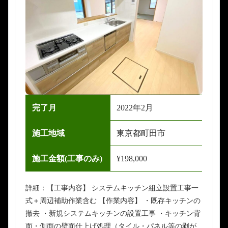
完了月
2022年2月
施工地域
東京都町田市
施工金額(工事のみ)
¥198,000
詳細：【工事内容】 システムキッチン組立設置工事一
式＋周辺補助作業含む 【作業内容】 ・既存キッチンの
撤去 ・新規システムキッチンの設置工事 ・キッチン背
面・側面の壁面仕上げ処理（タイル・パネル等の剥が