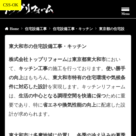
Menu
Home
住宅設備工事
住宅設備工事・キッチン
東京都の住宅設備工事・キッチン
東大和市の住宅設備工事・キッチン
株式会社トップリフォーム
は
東京都東大和市
におい
て、
キッチン工事
の施工を行っております。
使い勝手
の向上
はもちろん、
東大和市特有の住宅環境や気候条
件に対応した設計
を実現します。キッチンリフォーム
は、
生活の中心となる調理空間を快適に保つ
ために重
要であり、特に
省エネや換気性能の向上
に配慮した設
計が求められます。
東大和市
は
多摩地域に位置し、冬季の冷え込みや夏季