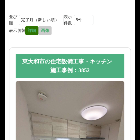
並び
表示
順
件数
表示切替
詳細
画像
東大和市の住宅設備工事・キッチン
施工事例：3852