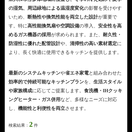
の湿気、周辺緑地による温湿度変化
の影響を受けやす
いため、
断熱性や換気性能を両立した設計
が重要で
す。特に
高性能換気扇や空調設備
の導入、
安全性を高
めるガス機器の採用
が求められます。また、
耐久性・
防湿性に優れた配管設計
や、
清掃性の高い素材選定
に
より、長く快適に使用できるキッチンを提供します。
最新のシステムキッチン
や
省エネ家電
と組み合わせた
効率的で持続可能なキッチンプラン
を、
生活スタイル
や家族構成
に応じてご提案します。
食洗機・IHクッキ
ングヒーター・ガス併用
など、多様なニーズに対応
し、
機能性と利便性を両立
させます。
2
検索結果：
件