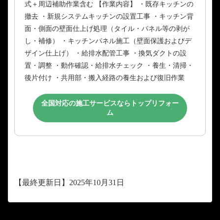
式＋周辺補助作業含む 【作業内容】 ・既存キッチンの
撤去 ・新規システムキッチンの設置工事 ・キッチン背
面・側面の壁面仕上げ処理（タイル・パネル等の剥が
し・補修） ・キッチンパネル施工（壁面保護およびデ
ザイン仕上げ） ・給排水配管工事 ・換気ダクトの設
置・調整 ・動作確認・給排水チェック ・養生・清掃・
後片付け ・共用部・搬入経路の養生および復旧作業
全国対応の施工サービスならトップリフォー
ム
【最終更新日】2025年10月31日