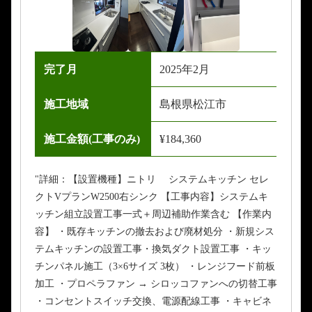
完了月
2025年2月
施工地域
島根県松江市
施工金額(工事のみ)
¥184,360
"詳細：【設置機種】ニトリ システムキッチン セレ
クトVプランW2500右シンク 【工事内容】システムキ
ッチン組立設置工事一式＋周辺補助作業含む 【作業内
容】 ・既存キッチンの撤去および廃材処分 ・新規シス
テムキッチンの設置工事・換気ダクト設置工事 ・キッ
チンパネル施工（3×6サイズ 3枚） ・レンジフード前板
加工 ・プロペラファン → シロッコファンへの切替工事
・コンセントスイッチ交換、電源配線工事 ・キャビネ