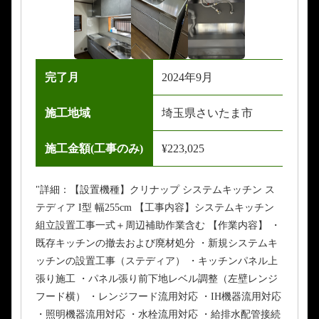
完了月
2024年9月
施工地域
埼玉県さいたま市
施工金額(工事のみ)
¥223,025
"詳細：【設置機種】クリナップ システムキッチン ス
テディア I型 幅255cm 【工事内容】システムキッチン
組立設置工事一式＋周辺補助作業含む 【作業内容】 ・
既存キッチンの撤去および廃材処分 ・新規システムキ
ッチンの設置工事（ステディア） ・キッチンパネル上
張り施工 ・パネル張り前下地レベル調整（左壁レンジ
フード横） ・レンジフード流用対応 ・IH機器流用対応
・照明機器流用対応 ・水栓流用対応 ・給排水配管接続