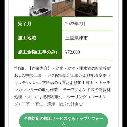
完了月
2022年7月
施工地域
三重県津市
施工金額(工事のみ)
¥72,000
"詳細：【作業内容】・給水・給湯・排水管の配管接続
および交換工事 ・ガス配管規定工事および配管変更 ・
キッチンパネル支給品の設置および加工施工 ・キッチ
ンカウンターの取付作業 ・テープ／ボンド等の副資材
処理 ・大工による部材取付、シーリング（コーキン
グ）工事 ・養生、清掃、後片付け含む"
全国対応の施工サービスならトップリフォー
ム