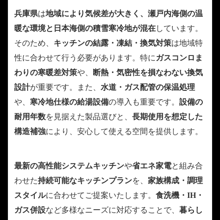
兵庫県
は
地域により気候差が大きく、瀬戸内海側の温
暖な環境と日本海側の積雪寒冷地が混在
しています。
そのため、
キッチンの結露・凍結・換気対策
は地域特
性に合わせて行う必要があります。特に
ガスコンロま
わりの寒暖差対策
や、
断熱・気密性を損なわない換気
設計
が重要です。また、
水道・ガス配管の保温処理
や、
寒冷地仕様の給湯設備
の導入も重要です。
設備の
耐用年数
を見据えた製品選びと、
長期使用を想定した
構造補強
により、安心して使える空間を提供します。
最新の高性能システムキッチン
や
省エネ家電
と組み合
わせた
持続可能なキッチンプラン
を、
家族構成・調理
スタイル
に合わせてご提案いたします。
食洗機・IH・
ガス併設
など多様なニーズに対応することで、
暮らし