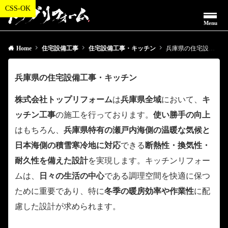
Menu
Home
住宅設備工事
住宅設備工事・キッチン
兵庫県の住宅設備工事・キッチン
兵庫県の住宅設備工事・キッチン
株式会社トップリフォーム
は
兵庫県全域
において、
キ
ッチン工事
の施工を行っております。
使い勝手の向上
はもちろん、
兵庫県特有の瀬戸内海側の温暖な気候と
日本海側の積雪寒冷地に対応
できる
断熱性・換気性・
耐久性を備えた設計
を実現します。キッチンリフォー
ムは、
日々の生活の中心
である調理空間を快適に保つ
ために重要であり、特に
冬季の暖房効率や作業性
に配
慮した設計が求められます。