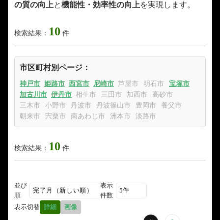
の質の向上
と
機能性・効率性の向上
を実現します。
10
検索結果：
件
市区町村別ページ：
神戸市
姫路市
西宮市
尼崎市
芦屋市
明石市
宝塚市
加古川市
伊丹市
相生市
三田市
加西市
高砂市
三木市
小野市
丹波市
丹波篠山市
豊岡市
養父市
朝来市
宍粟市
南あわじ市
洲本市
淡路市
10
検索結果：
件
並び
表示
順
件数
表示切替
詳細
画像