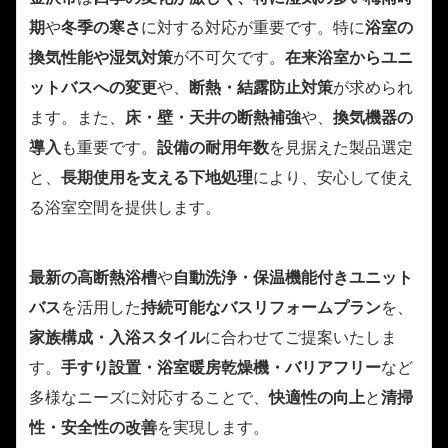
期
や
冬季の寒さ
に対する対応が重要です。特に
浴室の
換気性能や湿気対策
が不可欠です。
在来浴室からユニ
ットバスへの変更
や、
断熱・結露防止対策
が求められ
ます。また、
床・壁・天井の断熱補強
や、
換気機器の
導入
も重要です。
設備の耐用年数
を見据えた製品選定
と、
長期使用を支える下地処理
により、安心して使え
る浴室空間を提供します。
最新の高断熱浴槽
や
自動洗浄・保温機能付きユニット
バス
を活用した
持続可能なバスリフォームプラン
を、
家族構成・入浴スタイル
に合わせてご提案いたしま
す。
手すり設置・浴室暖房乾燥機・バリアフリー
など
多様なニーズに対応することで、
快適性の向上
と
清掃
性・安全性の改善
を実現します。