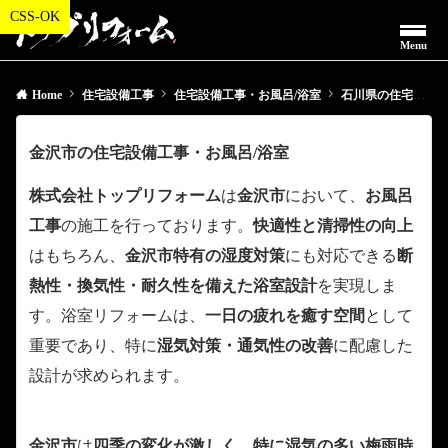
Menu
Home
住宅設備工事
住宅設備工事・お風呂/浴室
石川県の住宅設備工事・お風呂/浴室
金沢市の住宅設備工事・お風呂/浴室
株式会社トップリフォーム
は
金沢市
において、
お風呂
工事
の施工を行っております。
快適性と清掃性の向上
はもちろん、
金沢市特有の湿度対策
にも対応できる
断
熱性・換気性・耐久性を備えた浴室設計
を実現しま
す。浴室リフォームは、
一日の疲れを癒す空間
として
重要であり、特に
湿気対策・通気性の改善
に配慮した
設計が求められます。
金沢市
は
四季の変化が激しく、特に湿気の多い梅雨時