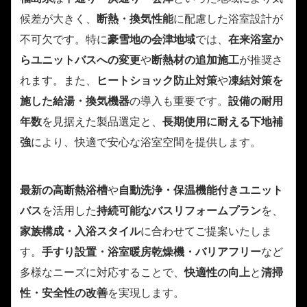
候差が大きく、
断熱・換気性能
に配慮した浴室設計が
不可欠です。特に
豪雪地の会津地域
では、
在来浴室か
らユニットバスへの変更
や
断熱材の追加施工
が推奨さ
れます。また、
ヒートショック防止対策
や
凍結対策を
施した給湯・換気機器
の導入も重要です。
設備の耐用
年数
を見据えた製品選定と、
長期使用に耐える下地補
強
により、快適で安心な浴室空間を提供します。
最新の高断熱浴槽
や
自動洗浄・保温機能付きユニット
バス
を活用した
持続可能なバスリフォームプラン
を、
家族構成・入浴スタイル
に合わせてご提案いたしま
す。
手すり設置・浴室暖房乾燥機・バリアフリー
など
多様なニーズに対応することで、
快適性の向上
と
清掃
性・安全性の改善
を実現します。