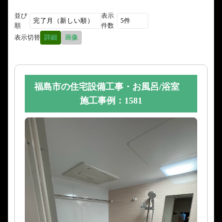
並び
表示
順
件数
表示切替
詳細
画像
福島市の住宅設備工事・お風呂/浴室
施工事例：1581