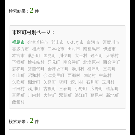
2
検索結果：
件
市区町村別ページ：
福島市
会津若松市
郡山市
いわき市
白河市
須賀川市
喜多方市
相馬市
二本松市
田村市
南相馬市
伊達市
本宮市
桑折町
国見町
川俣町
大玉村
鏡石町
天栄村
下郷町
檜枝岐村
只見町
南会津町
北塩原村
西会津町
磐梯町
猪苗代町
会津坂下町
湯川村
柳津町
三島町
金山町
昭和村
会津美里町
西郷村
泉崎村
中島村
矢吹町
棚倉町
矢祭町
塙町
鮫川村
石川町
玉川村
平田村
浅川町
古殿町
三春町
小野町
広野町
楢葉町
富岡町
川内村
大熊町
双葉町
浪江町
葛尾村
新地町
飯舘村
2
検索結果：
件