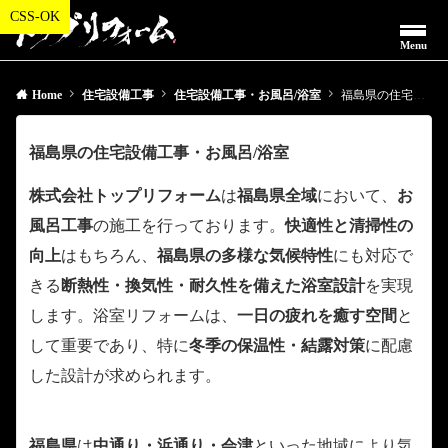
Menu
Home
住宅設備工事
住宅設備工事・お風呂/浴室
福島県の住宅設備工事・お風呂/浴室
福島県の住宅設備工事・お風呂/浴室
株式会社トップリフォーム
は
福島県全域
において、
お
風呂工事
の施工を行っております。
快適性と清掃性の
向上
はもちろん、
福島県の多様な気候特性
にも対応で
きる
断熱性・換気性・耐久性を備えた浴室設計
を実現
します。浴室リフォームは、
一日の疲れを癒す空間
と
して重要であり、特に
冬季の保温性・結露対策
に配慮
した設計が求められます。
福島県
は
中通り・浜通り・会津
といった地域により気