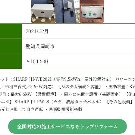
2024年2月
愛知県岡崎市
￥104,500
ト：SHARP JH-WB2021（容量9.5kWh／屋外設置対応） パワーコ
置型／単相三線式／5.5kW対応） 【システム構成と容量】 ・実効容量：8
接続容量：最大6.6kW 【設置環境】 ・屋外に床置き設置（基礎固定） 【施
ニタ】 SHARP JH-RWL8（カラー液晶タッチパネル） 【その他設備
陽光と連携して自立運転 ・遠隔監視機能搭載
全国対応の施工サービスならトップリフォーム