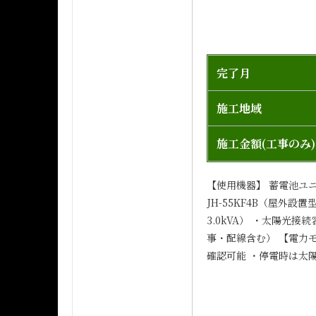
完了月
施工地域
施工金額(工事のみ)
【使用機器】 蓄電池ユニッ
JH-55KF4B（屋外設
3.0kVA） ・太陽光
事・配線含む） 【電力モ
確認可能 ・停電時は太