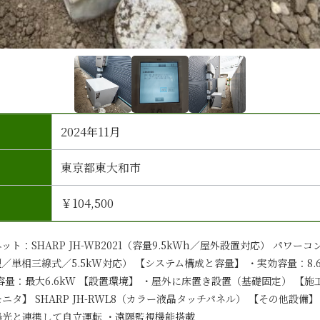
2024年11月
東京都東大和市
￥104,500
ト：SHARP JH-WB2021（容量9.5kWh／屋外設置対応） パワーコ
置型／単相三線式／5.5kW対応） 【システム構成と容量】 ・実効容量：8
接続容量：最大6.6kW 【設置環境】 ・屋外に床置き設置（基礎固定） 【施
ニタ】 SHARP JH-RWL8（カラー液晶タッチパネル） 【その他設備
陽光と連携して自立運転 ・遠隔監視機能搭載