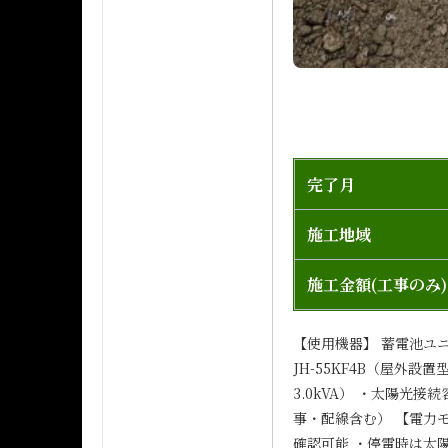
完了月
施工地域
施工金額(工事のみ)
【使用機器】 蓄電池ユニッ
JH-55KF4B（屋外設
3.0kVA） ・太陽光
事・配線含む） 【電力モ
確認可能 ・停電時は太