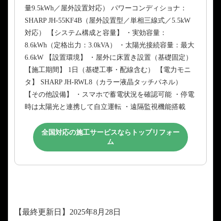
量9.5kWh／屋外設置対応） パワーコンディショナ：
SHARP JH-55KF4B（屋外設置型／単相三線式／5.5kW
対応） 【システム構成と容量】 ・実効容量：
8.6kWh（定格出力：3.0kVA） ・太陽光接続容量：最大
6.6kW 【設置環境】 ・屋外に床置き設置（基礎固定）
【施工期間】 1日（基礎工事・配線含む） 【電力モニ
タ】 SHARP JH-RWL8（カラー液晶タッチパネル）
【その他設備】 ・スマホで蓄電状況を確認可能 ・停電
時は太陽光と連携して自立運転 ・遠隔監視機能搭載
全国対応の施工サービスならトップリフォー
ム
【最終更新日】2025年8月28日