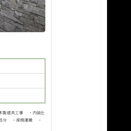
木製建具工事 ・内装仕
処分 ・産廃運搬 ・