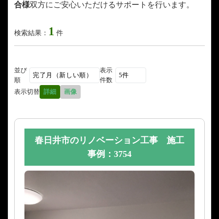
合様
双方にご安心いただけるサポートを行います。
1
検索結果：
件
並び
表示
順
件数
表示切替
詳細
画像
春日井市のリノベーション工事 施工
事例：3754