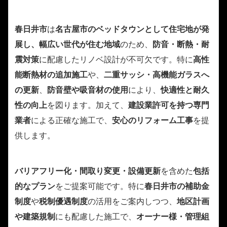
春日井市
は
名古屋市のベッドタウンとして住宅地が発
展し、幅広い世代が住む地域
のため、
防音・断熱・耐
震対策
に配慮したリノベ設計が不可欠です。特に
高性
能断熱材の追加施工
や、
二重サッシ・高機能ガラスへ
の更新
、
防音壁や吸音材の使用
により、
快適性と耐久
性の向上
を図ります。加えて、
建設業許可を持つ専門
業者
による正確な施工で、
安心のリフォーム工事
を提
供します。
バリアフリー化・間取り変更・設備更新
を含めた
包括
的なプラン
をご提案可能です。特に
春日井市の補助金
制度
や
税制優遇制度
の活用をご案内しつつ、
地区計画
や建築規制
にも配慮した施工で、
オーナー様・管理組