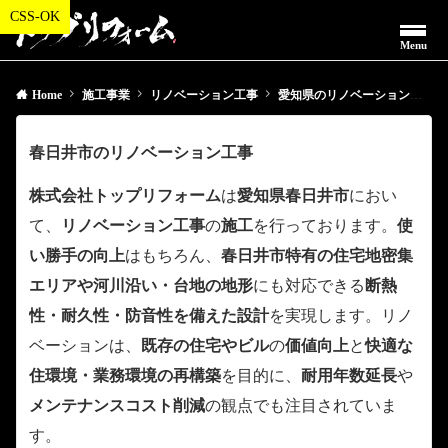
Menu
Home
施工事業
リノベーション工事
愛知県のリノベーション工事
春日井市のリノベーション工事
株式会社トップリフォーム
は
愛知県春日井市
におい
て、
リノベーション工事
の
施工
を行っております。
使
い勝手の向上
はもちろん、
春日井市特有の住宅地密集
エリアや河川沿い・台地の地形
にも対応できる
断熱
性・耐久性・防音性を備えた設計
を実現します。リノ
ベーションは、
既存の住宅やビル
の
価値向上
と
快適な
住環境・業務環境の再構築
を目的に、
耐用年数延長
や
メンテナンスコスト削減
の観点でも注目されていま
す。