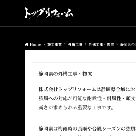
Home
施工事業
外構工事
外構工事・物置
静岡県の
静岡県の外構工事・物置
株式会社トップリフォーム
は
静岡県全域
にお
強風への対応
が可能な
耐候性・耐風性・頑丈
高さ
が求められる重要な工事です。
静岡県
は
梅雨時の長雨や台風シーズンの強風