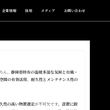
企業情報
採用
メディア
お問い合わせ
ろん、
静岡県特有の温暖多湿な気候と台風・
空間の有効活用
、
耐久性とメンテナンス性の
久性の高い物置選定
が不可欠です。
設置に際