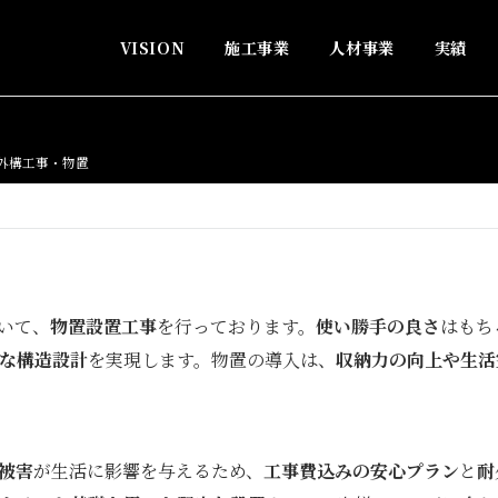
VISION
施工事業
人材事業
実績
外構工事・物置
いて、
物置設置工事
を行っております。
使い勝手の良さ
はもち
な構造設計
を実現します。物置の導入は、
収納力の向上や生活
被害
が生活に影響を与えるため、
工事費込みの安心プラン
と
耐