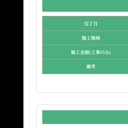
完了月
施工地域
施工金額(工事のみ)
備考