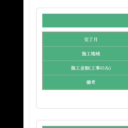
完了月
施工地域
施工金額(工事のみ)
備考