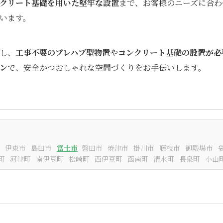
クリート基礎を用いた堅牢な設置
まで、お客様のニーズに合わ
います。
し、
工事不要のプレハブ型物置
や
コンクリート基礎の設置が必
ン
で、安全かつおしゃれな空間づくりをお手伝いします。
伊東市
島田市
富士市
磐田市
焼津市
掛川市
藤枝市
御殿場市
町
河津町
南伊豆町
松崎町
西伊豆町
函南町
清水町
長泉町
小山