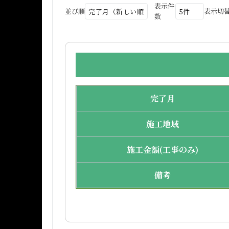
表示件
並び順
表示切
数
完了月
施工地域
施工金額(工事のみ)
備考