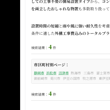
しての工事不要の簡易設置タイプ
から、
コン
を両立したおしゃれな物置
も多数取り扱って
設置時間の短縮
と
雨や風に強い耐久性
を考慮
条件に適した
外構工事費込みのトータルプラ
4
検索結果：
件
市区町村別ページ：
静岡市
浜松市
沼津市
熱海市
三島市
富士宮市
御前崎市
菊川市
伊豆の国市
牧之原市
東伊豆
4
検索結果：
件