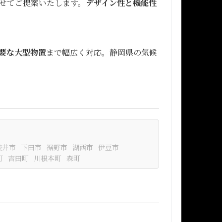
せてご提案いたします。
デザイン性と機能性
要な大型物置
まで幅広く対応。静岡県の気候
袋井市
下田市
裾野市
湖西市
伊豆市
町
吉田町
川根本町
森町