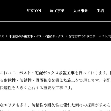
VISION
施工事業
人材事業
実績
クス
千葉県の外構工事・ポスト/宅配ボックス
習志野市の外構工事・ポスト/
において、
ポスト・宅配ボックス設置工事
を行っております。
る
耐候性・防錆性・設置強度を備えた施工
を実現します。宅配
快適性を大きく左右する重要な工事です。
なエリア
も多く、
防錆性や耐久性に優れた素材
の採用が求めら