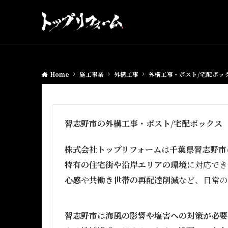
Home
施工事業
外構工事
外構工事・ポスト/宅配ボッ
習志野市の外構工事・ポスト/宅配ボックス
株式会社トップリフォーム
は
千葉県習志野市
特有の住宅街や沿岸エリアの環境
に対応でき
心感
や
共働き世帯の再配達削減
など、日常の
習志野市
は
海風の影響や塩害への対策が必要