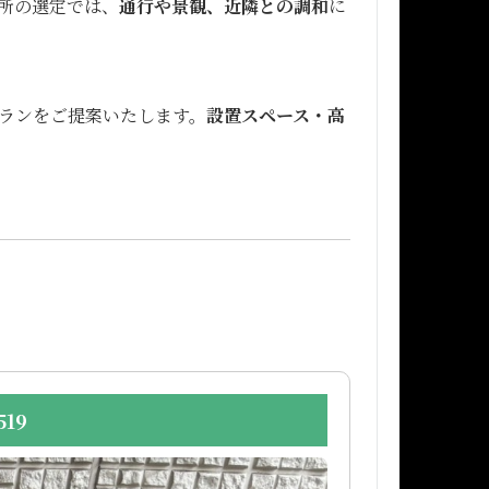
所の選定では、
通行や景観、近隣との調和
に
ランをご提案いたします。
設置スペース・高
19