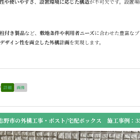
性や使いやすさ
、
設置環境に応じた構造
が不可欠です。設置場
柱付き製品
など、
敷地条件や利用者ニーズ
に合わせた豊富なプ
デザイン性を両立した外構計画
を実現します。
替
詳細
画像
志野市の外構工事・ポスト/宅配ボックス 施工事例：35