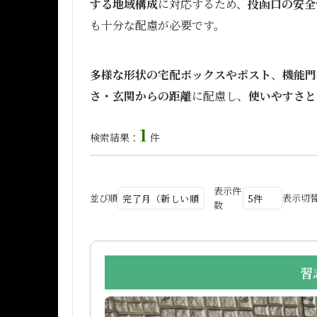
する地域構成
に対応するため、
投函口の安全
も十分な配慮が必要です。
多様な形状の宅配ボックスやポスト
、
機能門
さ・玄関からの距離
に配慮し、
使いやすさと
1
検索結果：
件
表示件
並び順
表示切
数
習