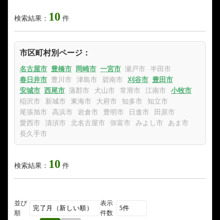
10
検索結果：
件
市区町村別ページ：
名古屋市
豊橋市
岡崎市
一宮市
瀬戸市
半田市
春日井市
豊川市
津島市
碧南市
刈谷市
豊田市
安城市
西尾市
蒲郡市
犬山市
常滑市
江南市
小牧市
稲沢市
新城市
東海市
大府市
知多市
知立市
尾張旭市
高浜市
岩倉市
豊明市
日進市
田原市
愛西市
清須市
北名古屋市
弥富市
みよし市
あま市
長久手市
10
検索結果：
件
並び
表示
順
件数