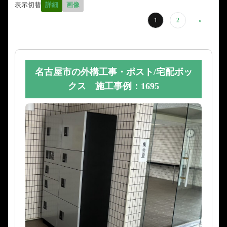
表示切替
詳細
画像
1
2
»
名古屋市の外構工事・ポスト/宅配ボッ
クス 施工事例：1695