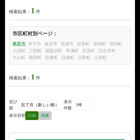
1
検索結果：
件
市区町村別ページ：
鳥取市
米子市
倉吉市
境港市
岩美町
若桜町
智頭町
八頭町
三朝町
湯梨浜町
琴浦町
北栄町
日吉津村
大山町
南部町
伯耆町
日南町
日野町
江府町
1
検索結果：
件
並び
表示
順
件数
表示切替
詳細
画像