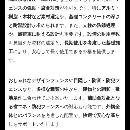
ェンスの強度・腐食対策
が不可欠です。特に
アルミ・
樹脂・木材など素材選定
や、
基礎コンクリートの深さ
と耐湿設計
が求められます。また、
支柱の防錆処理
や、
風荷重に耐える設計
も重要です。
設備の耐用年数
を見据えた資材の選定と、
長期使用を考慮した基礎施
工
により、安心して長く使用できる外構を提供しま
す。
おしゃれなデザインフェンス
や
目隠し・防音・防犯フ
ェンス
など、
多様な種類
の中から、
建物との調和・敷
地条件
に合わせてご提案いたします。
補助金対象とな
る省エネ・防犯フェンス
への対応も可能です。
外構全
体とのバランス
を考慮した配置で、
快適で安心な暮ら
し
をサポートいたします。