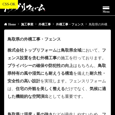
Menu
Home
施工事業
外構工事
外構工事・フェンス
鳥取県の外構工事・フェンス
鳥取県の外構工事・フェンス
株式会社トップリフォーム
は
鳥取県全域
において、
フ
ェンス設置を含む外構工事
の施工を行っております。
プライバシーの確保や防犯性の向上
はもちろん、
鳥取
県特有の風や湿気にも耐えうる構造
を備えた
耐久性・
安全性の高い設計
を実現します。フェンスリフォーム
は、
住宅の外観を美しく整える
だけでなく、
気候に適
した機能的な空間演出
としても重要です。
鳥取県
は
湿度・風の強さ
などが発生しやすいため、
フ